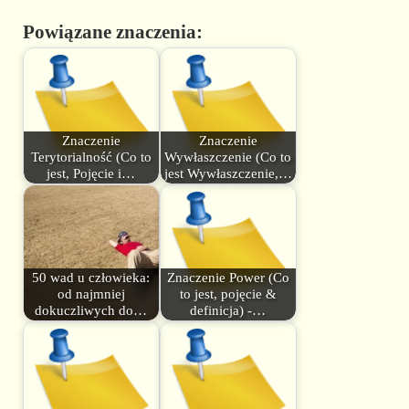
Powiązane znaczenia:
Znaczenie
Znaczenie
Terytorialność (Co to
Wywłaszczenie (Co to
jest, Pojęcie i…
jest Wywłaszczenie,…
50 wad u człowieka:
Znaczenie Power (Co
od najmniej
to jest, pojęcie &
dokuczliwych do…
definicja) -…