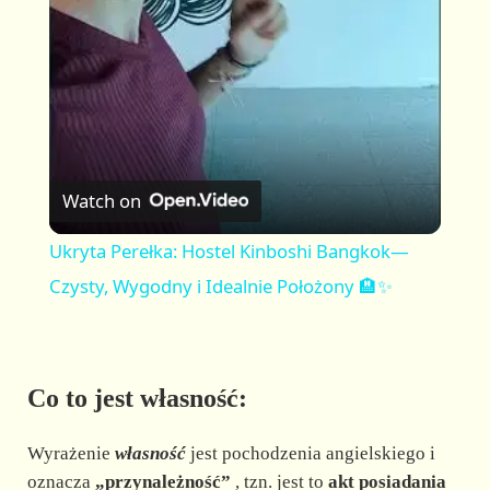
a
y
V
Watch on
i
Ukryta Perełka: Hostel Kinboshi Bangkok—
Czysty, Wygodny i Idealnie Położony 🏨✨
d
e
Co to jest własność:
o
Wyrażenie
własność
jest pochodzenia angielskiego i
oznacza
„przynależność”
, tzn. jest to
akt posiadania