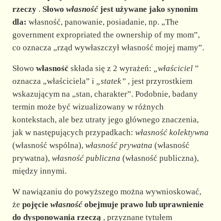
rzeczy
.
Słowo
własność
jest używane jako synonim
dla:
własność, panowanie, posiadanie, np. „The
government expropriated the ownership of my mom”,
co oznacza „rząd wywłaszczył własność mojej mamy”.
Słowo
własność
składa się z 2 wyrażeń:
„właściciel
”
oznacza „właściciela” i
„statek”
, jest przyrostkiem
wskazującym na „stan, charakter”. Podobnie, badany
termin może być wizualizowany w różnych
kontekstach, ale bez utraty jego głównego znaczenia,
jak w następujących przypadkach:
własność kolektywna
(własność wspólna),
własność prywatna
(własność
prywatna),
własność publiczna
(własność publiczna),
między innymi.
W nawiązaniu do powyższego można wywnioskować,
że
pojęcie
własność
obejmuje prawo lub uprawnienie
do dysponowania rzeczą
, przyznane tytułem