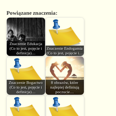
Powiązane znaczenia:
Znaczenie Edukacja
(Co to jest, pojęcie i
Znaczenie Endogamia
definicja)…
(Co to jest, pojęcie i…
Znaczenie Bogactwo
8 obrazów, które
(Co to jest, pojęcie i
najlepiej definiują
definicja)…
poczucie…