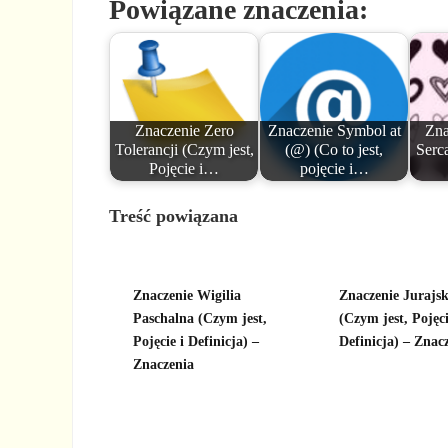
Powiązane znaczenia:
Znaczenie Zero
Znaczenie Symbol at
Zna
Tolerancji (Czym jest,
(@) (Co to jest,
Serca
Pojęcie i…
pojęcie i…
Treść powiązana
Znaczenie Wigilia
Znaczenie Jurajs
Paschalna (Czym jest,
(Czym jest, Pojęci
Pojęcie i Definicja) –
Definicja) – Znac
Znaczenia