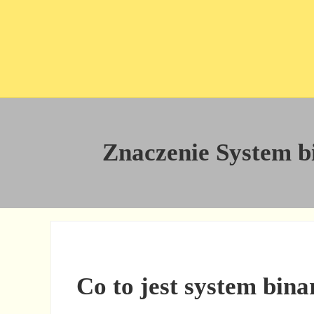
Przejdź do treści
Skip to site footer
Znaczenie System bin
Co to jest system bina