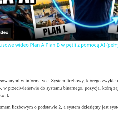
l
a
y
usowe wideo Plan A Plan B w pętli z pomocą AI (pełn
V
i
sowanymi w informatyce. System liczbowy, którego zwykle u
d
to, w przeciwieństwie do systemu binarnego, pozycja, którą za
ko 3.
e
stemem liczbowym o podstawie 2, a system dziesiętny jest sy
o