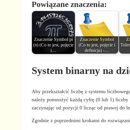
Powiązane znaczenia:
Znaczenie Symbol pi
Znaczenie Symbol
Z
(π) (Co to jest, pojęcie
(Co to jest, pojęcie i
Toler
i…
definicja) -…
System binarny na dzi
Aby przekształcić liczbę z systemu liczboweg
należy pomnożyć każdą cyfrę (0 lub 1) liczby 
zaczynając od pozycji 0 licząc od prawej do 
Zgodnie z poprzednimi krokami do rozwiązania