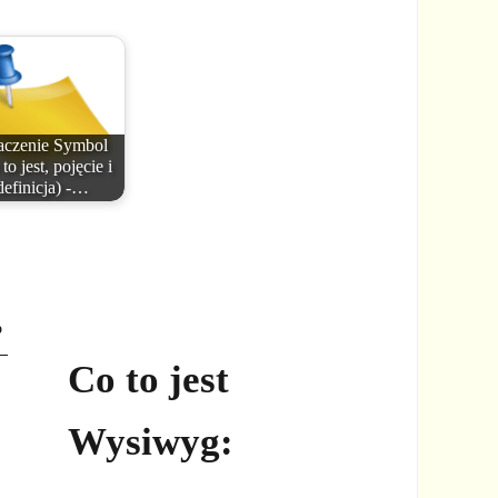
aczenie Symbol
to jest, pojęcie i
definicja) -…
o
 –
Co to jest
Wysiwyg: