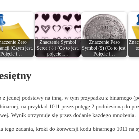
naczenie Zero
Znaczenie Symbol
Znaczenie Peso
Znac
ancji (Czym jest,
Serca (♡) (Co to jest,
Symbol ($) (Co to jest,
to
Pojęcie i…
pojęcie i…
Pojęcie i…
esiętny
o z jednej podstawy na inną, w tym przypadku z binarnego (p
binarnej, na przykład 1011 przez potęgę 2 podniesioną do poz
lewej. Wynik otrzymuje się przez dodanie każdego mnożenia.
 tego zadania, kroki do konwersji kodu binarnego 1011 na sy