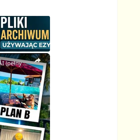
×
Jak stworzyłem wirusowe wideo Plan A Plan B w pętli z pomocą AI (pełny poradnik FlexClip)