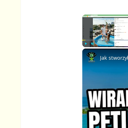
P
U
l
n
a
m
y
u
t
e