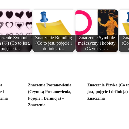
czenie Symbol
Znaczenie Branding
Znaczenie Symbole
Zn
 (♡) (Co to jest,
(Co to jest, pojęcie i
mężczyzny i kobiety
(Co 
pojęcie i…
definicja)…
(Czym są,…
ka
Znaczenie Postanowienia
Znaczenie Fizyka (Co t
e i
(Czym są Postanowienia,
jest, pojęcie i definicja)
zenia
Pojęcie i Definicja) –
Znaczenia
Znaczenia