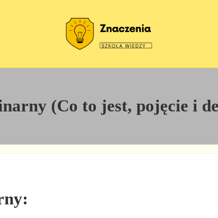
Szkoła wiedzy
Znaczenia
arny (Co to jest, pojęcie i d
rny: