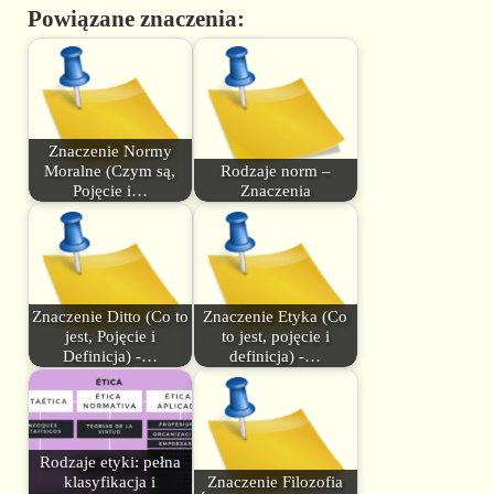
Powiązane znaczenia:
Znaczenie Normy
Moralne (Czym są,
Rodzaje norm –
Pojęcie i…
Znaczenia
Znaczenie Ditto (Co to
Znaczenie Etyka (Co
jest, Pojęcie i
to jest, pojęcie i
Definicja) -…
definicja) -…
Rodzaje etyki: pełna
klasyfikacja i
Znaczenie Filozofia