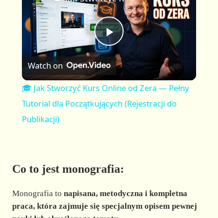
a
m
l
y
u
l
t
s
P
e
c
r
Watch on
e
l
e
🎓 Jak Stworzyć Kurs Online od Zera — Pełny
n
a
Tutorial dla Początkujących (Rejestracji do
Publikacji)
y
V
Co to jest monografia:
i
Monografia to
napisana, metodyczna i kompletna
praca, która zajmuje się specjalnym opisem pewnej