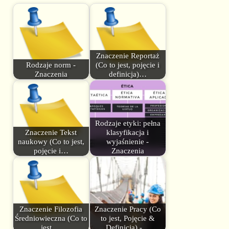
Znaczenie Reportaż
Rodzaje norm -
(Co to jest, pojęcie i
Znaczenia
definicja)…
Rodzaje etyki: pełna
Znaczenie Tekst
klasyfikacja i
naukowy (Co to jest,
wyjaśnienie -
pojęcie i…
Znaczenia
Znaczenie Filozofia
Znaczenie Pracy (Co
Średniowieczna (Co to
to jest, Pojęcie &
jest,…
Definicja) -…