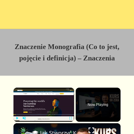
Znaczenie Monografia (Co to jest,
pojęcie i definicja) – Znaczenia
×
Now Playing
×
P
U
F
🎓 Jak Stworzyć Kurs Online od Zera — Pełny Tutorial dla Początkujących (Rejestracji do Publikacji)
l
n
u