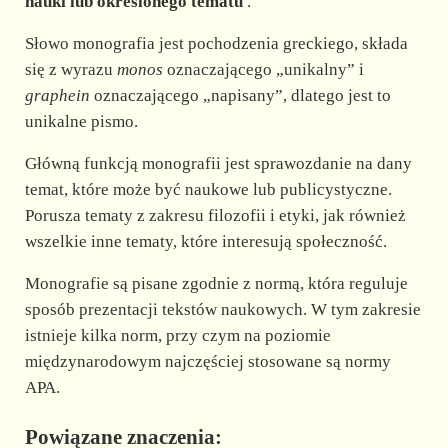
d
nauki lub określonego tematu
.
Słowo monografia jest pochodzenia greckiego, składa
e
się z wyrazu
monos
oznaczającego „unikalny” i
graphein
oznaczającego „napisany”, dlatego jest to
o
unikalne pismo.
Główną funkcją monografii jest sprawozdanie na dany
temat, które może być naukowe lub publicystyczne.
Porusza tematy z zakresu filozofii i etyki, jak również
wszelkie inne tematy, które interesują społeczność.
Monografie są pisane zgodnie z normą, która reguluje
sposób prezentacji tekstów naukowych. W tym zakresie
istnieje kilka norm, przy czym na poziomie
międzynarodowym najczęściej stosowane są normy
APA.
Powiązane znaczenia: