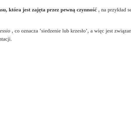
asu, która jest zajęta przez pewną czynność
, na przykład se
essio
, co oznacza ʽsiedzenie lub krzesłoʼ, a więc jest związ
tacji.