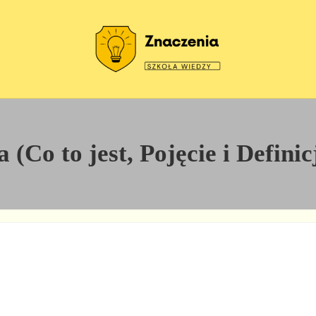
Szkoła wiedzy
Znaczenia
 (Co to jest, Pojęcie i Defini