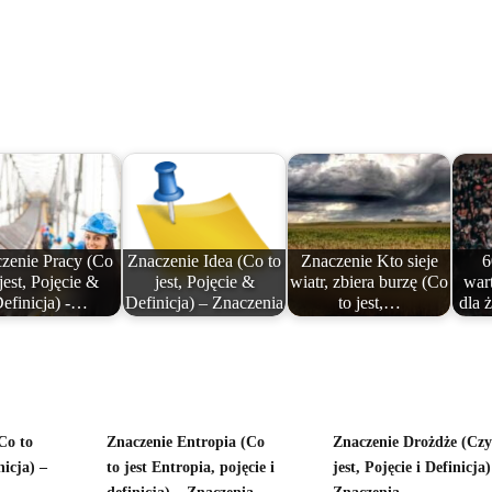
zenie Pracy (Co
Znaczenie Idea (Co to
Znaczenie Kto sieje
6
 jest, Pojęcie &
jest, Pojęcie &
wiatr, zbiera burzę (Co
war
efinicja) -…
Definicja) – Znaczenia
to jest,…
dla 
Co to
Znaczenie Entropia (Co
Znaczenie Drożdże (Cz
nicja) –
to jest Entropia, pojęcie i
jest, Pojęcie i Definicja)