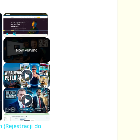
×
×
P
U
F
l
n
u
Now Playing
a
m
l
y
u
l
t
s
e
c
r
e
e
n
 (Rejestracji do