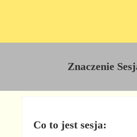
Przejdź do treści
Skip to site footer
Znaczenie Sesja
Co to jest sesja: