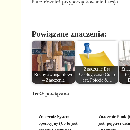
Patrz również przyporządkowanie i sesja.
Powiązane znaczenia:
Znaczenie Era
Znac
Ruchy awangardowe
Geologiczna (Co to
to
– Znaczenia
jest, Pojęcie &…
D
Treść powiązana
Znaczenie System
Znaczenie Punk (
operacyjny (Co to jest,
jest, pojęcie i defi