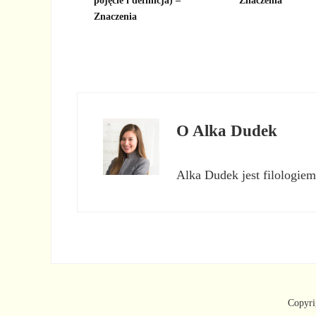
pojęcie i definicja) –
Znaczenia
Znaczenia
O
Alka Dudek
Alka Dudek jest filologiem
Copyri