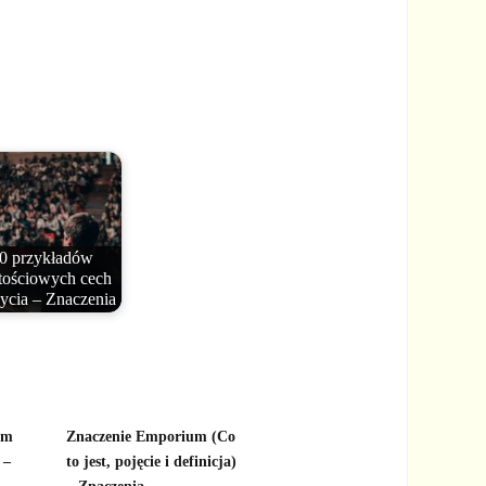
0 przykładów
tościowych cech
życia – Znaczenia
ym
Znaczenie Emporium (Co
 –
to jest, pojęcie i definicja)