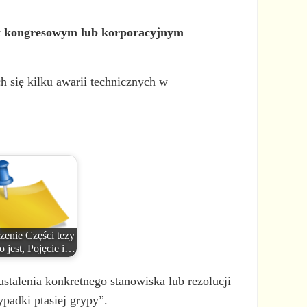
t
kongresowym lub korporacyjnym
h się kilku awarii technicznych w
zenie Części tezy
o jest, Pojęcie i…
stalenia konkretnego stanowiska lub rezolucji
padki ptasiej grypy”.