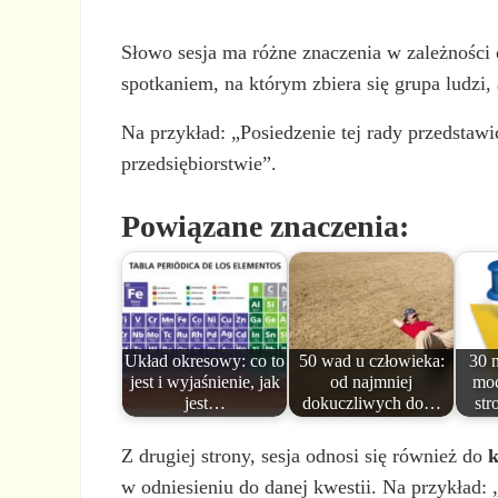
Słowo sesja ma różne znaczenia w zależności 
spotkaniem, na którym zbiera się grupa ludzi,
Na przykład: „Posiedzenie tej rady przedstaw
przedsiębiorstwie”.
Powiązane znaczenia:
Układ okresowy: co to
50 wad u człowieka:
30 
jest i wyjaśnienie, jak
od najmniej
moc
jest…
dokuczliwych do…
st
Z drugiej strony, sesja odnosi się również do
k
w odniesieniu do danej kwestii. Na przykład: