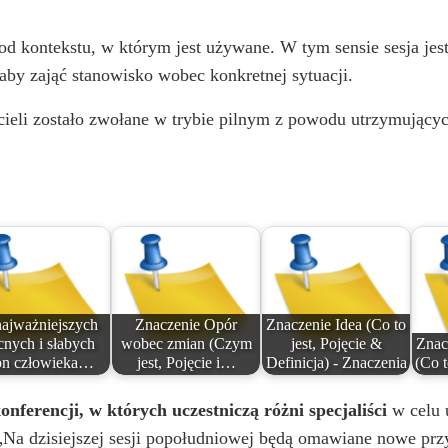
V
od kontekstu, w którym jest używane. W tym sensie sesja jes
 aby zająć stanowisko wobec konkretnej sytuacji.
i
icieli zostało zwołane w trybie pilnym z powodu utrzymującyc
d
e
o
najważniejszych
Znaczenie Opór
Znaczenie Idea (Co to
nych i słabych
wobec zmian (Czym
jest, Pojęcie &
Znac
ron człowieka…
jest, Pojęcie i…
Definicja) - Znaczenia
(Co t
onferencji, w których uczestniczą różni specjaliści
w celu u
 „Na dzisiejszej sesji popołudniowej będą omawiane nowe przy