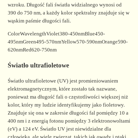
wzroku. Długość fali światła widzialnego wynosi od
390 do 750 nm, a każdy kolor spektralny znajduje się w
wąskim paśmie długości fali.
ColorWavelengthViolet380-450nmBlue450-
495nmGreen495-570nmYellow570-590nmOrange590-
620nmRed620-750nm
Światło ultrafioletowe
Światło ultrafioletowe (UV) jest promieniowaniem
elektromagnetycznym, które zostało tak nazwane,
ponieważ ma długość fali o częstotliwości większej niż
kolor, który my ludzie identyfikujemy jako fioletowy.
Znajduje się ona w zakresie długości fal pomiędzy 10 a
400 nm i z energią fotonu pomiędzy 3 elektronowoltami
(eV) a 124 eV. Światło UV jest niewidzialne dla
człowieka, ale wiele zwierząt, takich jak owady i ptaki,