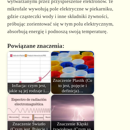
wytwarzanymi przez przyspieszenie elektronów. Te
mikrofale wywołują pole elektryczne w piekarniku,
gdzie cząsteczki wody i inne składniki żywności,
próbując zorientować się w tym polu elektrycznym,
absorbują energię i podnoszą swoją temperaturę.
Powiązane znaczenia:
Znaczenie Plastik (Co
Inflacja: czym jest,
to jest, pojęcie i
jakie są jej rodzaje i…
definicja)…
Znaczenie Światło
Znaczenie Klęski
(Czym jest, Pojęcie i
żywiołowe (Czym są,