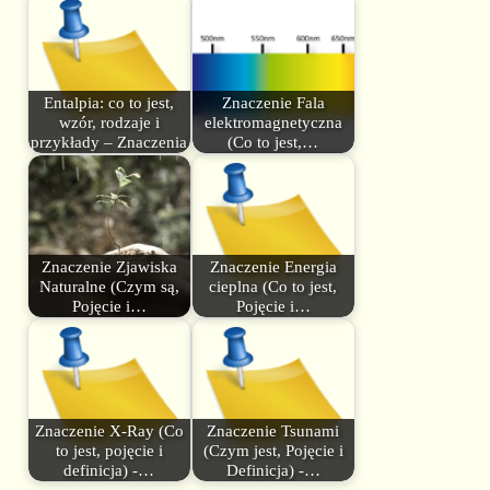
Entalpia: co to jest,
Znaczenie Fala
wzór, rodzaje i
elektromagnetyczna
przykłady – Znaczenia
(Co to jest,…
Znaczenie Zjawiska
Znaczenie Energia
Naturalne (Czym są,
cieplna (Co to jest,
Pojęcie i…
Pojęcie i…
Znaczenie X-Ray (Co
Znaczenie Tsunami
to jest, pojęcie i
(Czym jest, Pojęcie i
definicja) -…
Definicja) -…