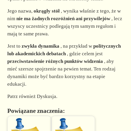
d
Jego nazwa,
okrągły stół
, wynika właśnie z tego, że w
e
nim
nie ma żadnych rozróżnień ani przywilejów
, lecz
wszyscy uczestnicy podlegają tym samym regułom i
mają te same prawa.
o
Jest to
zwykła dynamika
, na przykład w
politycznych
lub akademickich debatach
, gdzie celem jest
przeciwstawienie różnych punktów widzenia
, aby
mieć szersze spojrzenie na pewien temat. Ten rodzaj
dynamiki może być bardzo korzystny na etapie
edukacji.
Patrz również Dyskusja.
Powiązane znaczenia: