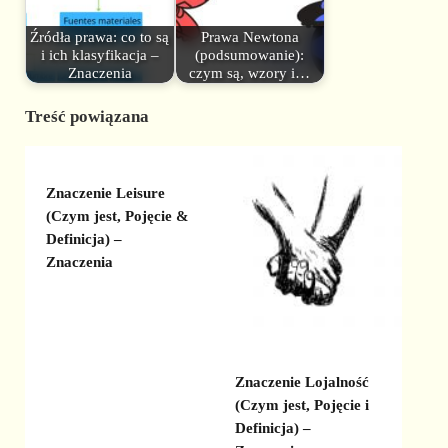
Źródła prawa: co to są
Prawa Newtona
i ich klasyfikacja –
(podsumowanie):
Znaczenia
czym są, wzory i…
Treść powiązana
Znaczenie Leisure
(Czym jest, Pojęcie &
Definicja) –
Znaczenia
Znaczenie Lojalność
(Czym jest, Pojęcie i
Definicja) –