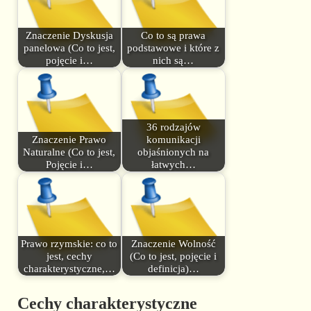
Znaczenie Dyskusja
Co to są prawa
panelowa (Co to jest,
podstawowe i które z
pojęcie i…
nich są…
36 rodzajów
Znaczenie Prawo
komunikacji
Naturalne (Co to jest,
objaśnionych na
Pojęcie i…
łatwych…
Prawo rzymskie: co to
Znaczenie Wolność
jest, cechy
(Co to jest, pojęcie i
charakterystyczne,…
definicja)…
Cechy charakterystyczne