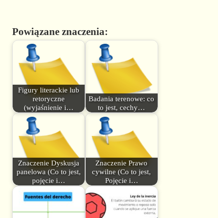
Powiązane znaczenia:
Figury literackie lub
retoryczne
Badania terenowe: co
(wyjaśnienie i…
to jest, cechy…
Znaczenie Dyskusja
Znaczenie Prawo
panelowa (Co to jest,
cywilne (Co to jest,
pojęcie i…
Pojęcie i…