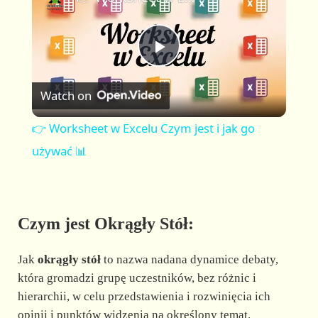
a
m
l
y
u
l
t
s
P
e
c
r
Watch on
e
l
e
👉 Worksheet w Excelu Czym jest i jak go
n
a
używać 📊
y
Czym jest Okrągły Stół:
V
Jak
okrągły stół
to nazwa nadana dynamice debaty,
i
która gromadzi grupę uczestników, bez różnic i
hierarchii, w celu przedstawienia i rozwinięcia ich
opinii i punktów widzenia na określony temat.