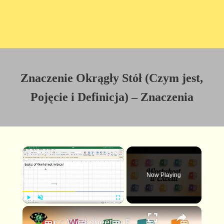
Znaczenie Okrągły Stół (Czym jest,
Pojęcie i Definicja) – Znaczenia
×
Now Playing
×
P
U
F
👉 Worksheet w Excelu Czym jest i jak go używać 📊
l
n
u