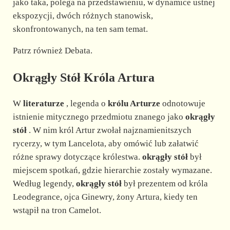
jako taka, polega na przedstawieniu, w dynamice ustnej
ekspozycji, dwóch różnych stanowisk,
skonfrontowanych, na ten sam temat.
Patrz również Debata.
Okrągły Stół Króla Artura
W
literaturze
, legenda o
królu Arturze
odnotowuje
istnienie mitycznego przedmiotu znanego jako
okrągły
stół
. W nim król Artur zwołał najznamienitszych
rycerzy, w tym Lancelota, aby omówić lub załatwić
różne sprawy dotyczące królestwa.
okrągły stół
był
miejscem spotkań, gdzie hierarchie zostały wymazane.
Według legendy,
okrągły stół
był prezentem od króla
Leodegrance, ojca Ginewry, żony Artura, kiedy ten
wstąpił na tron Camelot.