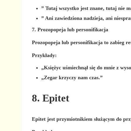
”
Tutaj
wszystko jest znane,
tutaj
nie m
”
Ani
zawiedziona nadzieja,
ani
niespra
7. Prozopopeja lub personifikacja
Prozopopeja lub personifikacja to zabieg re
Przykłady:
„Księżyc uśmiechnął się
do mnie
z wyso
„Zegar krzyczy
nam
czas.”
8. Epitet
Epitet jest przymiotnikiem służącym do pr