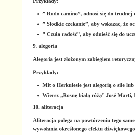
Przykłady:
”
Rudo
camino”, odnosi się do trudnej 
”
Słodkie
czekanie”, aby wskazać, że ocz
”
Czuła
radość”, aby odnieść się do uczu
9. alegoria
Alegoria jest złożonym zabiegiem retoryczn
Przykłady:
Mit o Herkulesie jest alegorią o sile lu
Wiersz „Rosnę białą różą” José Martí, k
10. aliteracja
Aliteracja polega na powtórzeniu tego sam
wywołania określonego efektu dźwiękowego