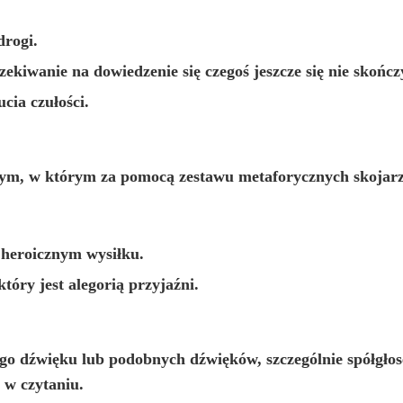
drogi.
ekiwanie na dowiedzenie się czegoś jeszcze się nie skończ
cia czułości.
ym, w którym za pomocą zestawu metaforycznych skojarzeń
b heroicznym wysiłku.
tóry jest alegorią przyjaźni.
ego dźwięku lub podobnych dźwięków, szczególnie spółgło
 w czytaniu.