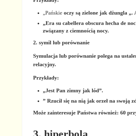
„Pańskie
oczy
są
zielone jak dżungla
„. 
„Era su
cabellera obscura
hecha de noc
związany z ciemnością nocy.
2. symil lub porównanie
Symulacja lub porównanie polega na ustal
relacyjny.
Przykłady:
„Jest Pan zimny
jak
lód”.
”
Rzucił się
na nią
jak orzeł
na swoją z
Może zainteresuje Państwa również: 60 prz
3. hiperbola