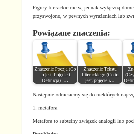
Figury literackie nie są jednak wyłączną dome
przyswojone, w pewnych wyrażeniach lub zwr
Powiązane znaczenia:
Znaczenie Poezja (Co
Znaczenie Tekstu
Zn
to jest, Pojęcie i
Literackiego (Co to
(Czy
Definicja) -…
jest, pojęcie i…
Defin
Następnie odniesiemy się do niektórych najczę
1. metafora
Metafora to subtelny związek analogii lub p
Przykłady: