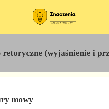
Szkoła wiedzy
Znaczenia
b retoryczne (wyjaśnienie i p
gury mowy