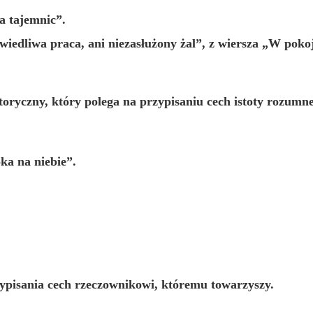
a tajemnic”.
wiedliwa praca,
ani
niezasłużony żal”, z wiersza „W poko
toryczny, który polega na przypisaniu cech istoty rozumnej
ka na niebie”.
zypisania cech rzeczownikowi, któremu towarzyszy.