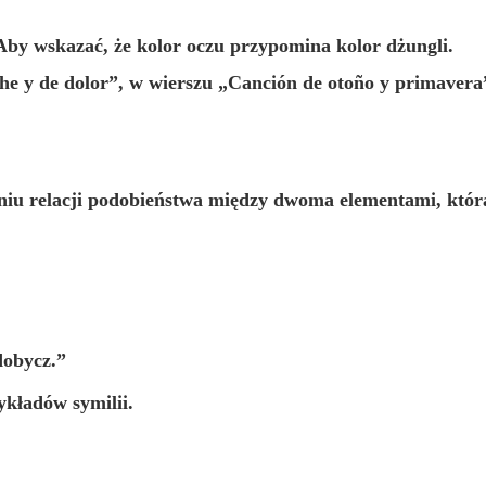
Aby wskazać, że kolor oczu przypomina kolor dżungli.
he
y de dolor”, w wierszu „Canción de otoño y primavera
eniu relacji podobieństwa między dwoma elementami, któ
dobycz.”
ykładów symilii.