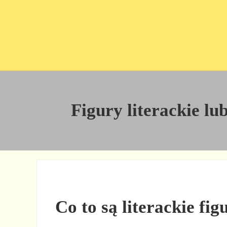
Przejdź do treści
Skip to site footer
Figury literackie lu
Co to są literackie fi