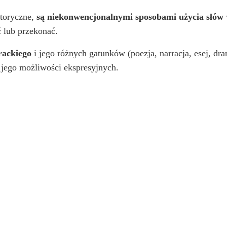
etoryczne,
są niekonwencjonalnymi sposobami użycia słów
 lub przekonać.
rackiego
i jego różnych gatunków (poezja, narracja, esej, dr
a jego możliwości ekspresyjnych.