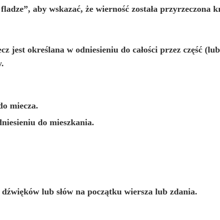
fladze”, aby wskazać, że wierność została przyrzeczona k
cz jest określana w odniesieniu do całości przez część (lu
y.
do miecza.
niesieniu do mieszkania.
dźwięków lub słów na początku wiersza lub zdania.