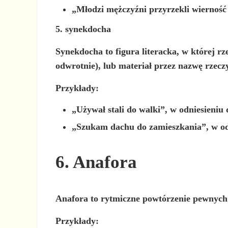
„Młodzi mężczyźni przyrzekli wierność 
5. synekdocha
Synekdocha to figura literacka, w której rze
odwrotnie), lub materiał przez nazwę rzecz
Przykłady:
„Używał
stali
do walki”, w odniesieniu 
„Szukam
dachu
do zamieszkania”, w od
6. Anafora
Anafora to rytmiczne powtórzenie pewnych 
Przykłady: