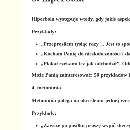
Hiperbola występuje wtedy, gdy jakiś aspek
Przykłady:
„Przeprosiłem
tysiąc razy
„. Jest to sp
„Kocham Panią do
nieskończoności i da
„Płakał
rzekami łez
jak odchodził”. Odn
Może Panią zainteresować: 50 przykładów h
4. metonimia
Metonimia polega na określeniu jednej rzec
Przykłady:
„Zawsze po posiłku proszę wypić
sherr