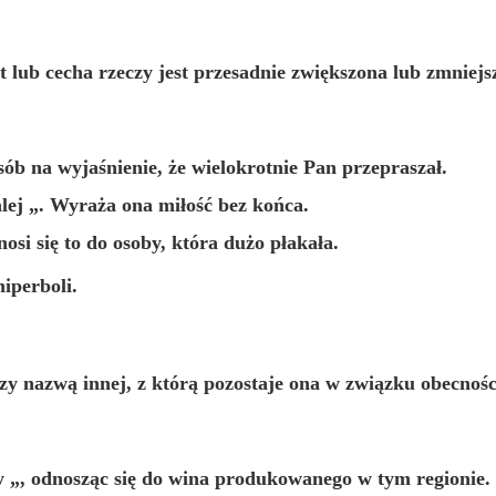
t lub cecha rzeczy jest przesadnie zwiększona lub zmniejs
osób na wyjaśnienie, że wielokrotnie Pan przepraszał.
lej
„. Wyraża ona miłość bez końca.
osi się to do osoby, która dużo płakała.
iperboli.
zy nazwą innej, z którą pozostaje ona w związku obecności
y
„, odnosząc się do wina produkowanego w tym regionie.