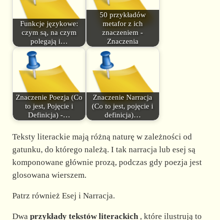
50 przykładów
Funkcje językowe:
metafor z ich
czym są, na czym
znaczeniem -
polegają i…
Znaczenia
Znaczenie Poezja (Co
Znaczenie Narracja
to jest, Pojęcie i
(Co to jest, pojęcie i
Definicja) -…
definicja)…
Teksty literackie mają różną naturę w zależności od
gatunku, do którego należą. I tak narracja lub esej są
komponowane głównie prozą, podczas gdy poezja jest
glosowana wierszem.
Patrz również Esej i Narracja.
Dwa
przykłady tekstów literackich
, które ilustrują to