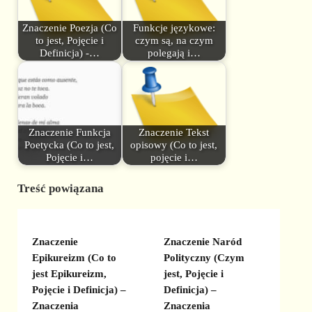
Znaczenie Poezja (Co
Funkcje językowe:
to jest, Pojęcie i
czym są, na czym
Definicja) -…
polegają i…
Znaczenie Funkcja
Znaczenie Tekst
Poetycka (Co to jest,
opisowy (Co to jest,
Pojęcie i…
pojęcie i…
Treść powiązana
Znaczenie
Znaczenie Naród
Epikureizm (Co to
Polityczny (Czym
jest Epikureizm,
jest, Pojęcie i
Pojęcie i Definicja) –
Definicja) –
Znaczenia
Znaczenia