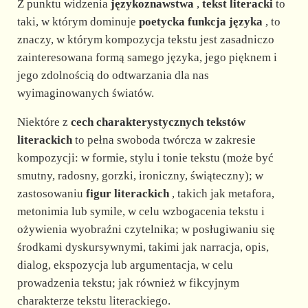
Z punktu widzenia
językoznawstwa
,
tekst literacki
to
taki, w którym dominuje
poetycka funkcja języka
, to
znaczy, w którym kompozycja tekstu jest zasadniczo
zainteresowana formą samego języka, jego pięknem i
jego zdolnością do odtwarzania dla nas
wyimaginowanych światów.
Niektóre z
cech charakterystycznych tekstów
literackich
to pełna swoboda twórcza w zakresie
kompozycji: w formie, stylu i tonie tekstu (może być
smutny, radosny, gorzki, ironiczny, świąteczny); w
zastosowaniu
figur literackich
, takich jak metafora,
metonimia lub symile, w celu wzbogacenia tekstu i
ożywienia wyobraźni czytelnika; w posługiwaniu się
środkami dyskursywnymi, takimi jak narracja, opis,
dialog, ekspozycja lub argumentacja, w celu
prowadzenia tekstu; jak również w fikcyjnym
charakterze tekstu literackiego.