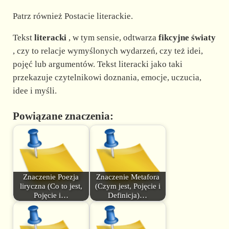
Patrz również Postacie literackie.
Tekst
literacki
, w tym sensie, odtwarza
fikcyjne światy
, czy to relacje wymyślonych wydarzeń, czy też idei,
pojęć lub argumentów. Tekst literacki jako taki
przekazuje czytelnikowi doznania, emocje, uczucia,
idee i myśli.
Powiązane znaczenia:
Znaczenie Poezja
Znaczenie Metafora
liryczna (Co to jest,
(Czym jest, Pojęcie i
Pojęcie i…
Definicja)…