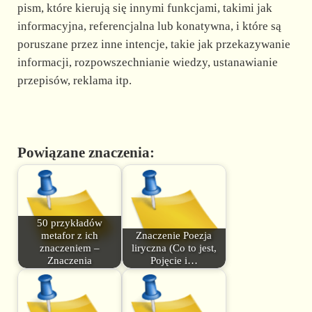
pism, które kierują się innymi funkcjami, takimi jak
informacyjna, referencjalna lub konatywna, i które są
poruszane przez inne intencje, takie jak przekazywanie
informacji, rozpowszechnianie wiedzy, ustanawianie
przepisów, reklama itp.
Powiązane znaczenia:
50 przykładów
metafor z ich
Znaczenie Poezja
znaczeniem –
liryczna (Co to jest,
Znaczenia
Pojęcie i…