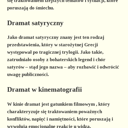
się traktowaniem lżejszych tematów i sytuacji, które
poruszają do śmiechu.
Dramat satyryczny
Jako
dramat satyryczny
znany jest ten rodzaj
przedstawienia, który w starożytnej Grecji
występował po tragicznej trylogii. Jako takie,
zatrudniało osoby z bohaterskich legend i chór
satyrów – stąd jego nazwa – aby rozbawić i odwrócić
uwagę publiczności.
Dramat w kinematografii
W kinie dramat jest
gatunkiem filmowym
, który
charakteryzuje się traktowaniem poważnych
konfliktów, napięć i namiętności, które poruszają i
wywołują emocjonalne reakcje u widza.