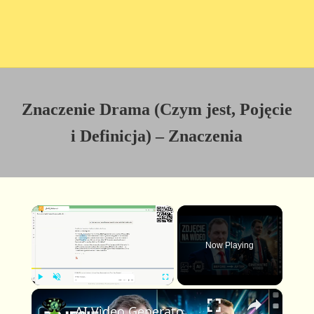
Znaczenie Drama (Czym jest, Pojęcie
i Definicja) – Znaczenia
×
Now Playing
×
P
U
F
AI Video Generator: stwórz profesjonalne kinowe wideo z jednego zdjęcia i jednego promptu
l
n
u