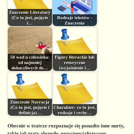
Znaczenie Literatury
(Co to jest, pojęcie
Rodzaje tekstów -
i…
Znaczenia
50 wad u człowieka:
Figury literackie lub
od najmniej
retoryczne
dokuczliwych do…
(wyjaśnienie i…
Znaczenie Narracja
(Co to jest, pojęcie i
Charakter: co to jest,
definicja)…
rodzaje i cechy…
Obecnie w teatrze
rozpoznaje się ponadto inne
nurty,
takie jak teatr absurdu, egzystencjalistyczny,