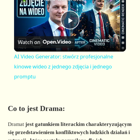
a
m
l
y
u
l
t
s
P
e
c
r
Watch on
e
l
e
AI Video Generator: stwórz profesjonalne
n
a
kinowe wideo z jednego zdjęcia i jednego
promptu
y
V
Co to jest Drama:
i
Dramat
jest
gatunkiem literackim
charakteryzującym
się
przedstawieniem konfliktowych ludzkich działań i