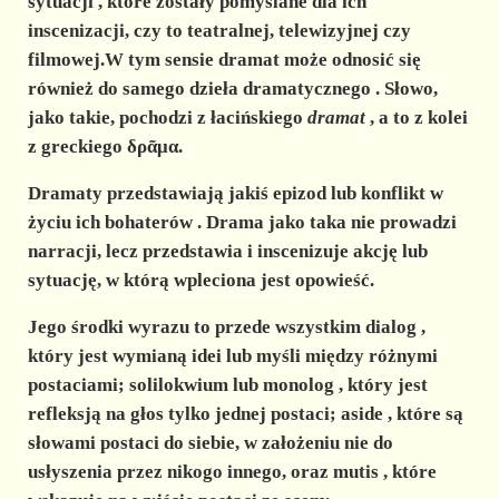
d
sytuacji
, które zostały pomyślane dla ich
inscenizacji, czy to teatralnej, telewizyjnej czy
filmowej.W tym sensie dramat może odnosić się
e
również do
samego dzieła dramatycznego
. Słowo,
jako takie, pochodzi z łacińskiego
dramat
, a to z kolei
o
z greckiego δρᾶμα.
Dramaty
przedstawiają jakiś epizod lub konflikt w
życiu ich bohaterów
. Drama jako taka nie prowadzi
narracji, lecz przedstawia i inscenizuje akcję lub
sytuację, w którą wpleciona jest opowieść.
Jego
środki wyrazu
to przede wszystkim
dialog
,
który jest wymianą idei lub myśli między różnymi
postaciami;
solilokwium lub monolog
, który jest
refleksją na głos tylko jednej postaci;
aside
, które są
słowami postaci do siebie, w założeniu nie do
usłyszenia przez nikogo innego, oraz
mutis
, które