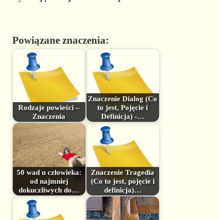
Powiązane znaczenia:
Znaczenie Dialog (Co
Rodzaje powieści –
to jest, Pojęcie i
Znaczenia
Definicja) -…
50 wad u człowieka:
Znaczenie Tragedia
od najmniej
(Co to jest, pojęcie i
dokuczliwych do…
definicja)…