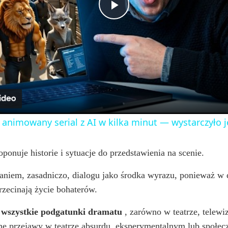
n
P
l
a
y
 animowany serial z AI w kilka minut — wystarczyło 
V
oponuje historie i sytuacje do przedstawienia na scenie.
i
niem, zasadniczo, dialogu jako środka wyrazu, ponieważ w dr
rzecinają życie bohaterów.
d
 wszystkie podgatunki dramatu
, zarówno w teatrze, telewiz
sne przejawy w teatrze absurdu, eksperymentalnym lub społe