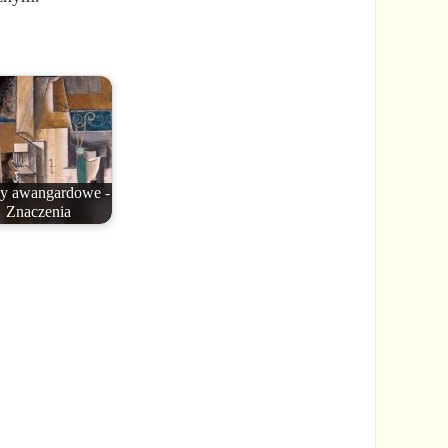
y awangardowe -
Znaczenia