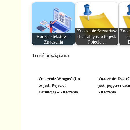
Znaczenie Scenariusz
Znac
Rodzaje tekstów –
Teatralny (Co to jest,
to
Znaczenia
Pojęcie…
D
Treść powiązana
Znaczenie Wrogość (Co
Znaczenie Teza (C
to jest, Pojęcie i
jest, pojęcie i defi
Definicja) – Znaczenia
Znaczenia