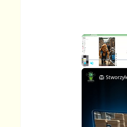
P
U
l
n
a
m
y
u
t
e