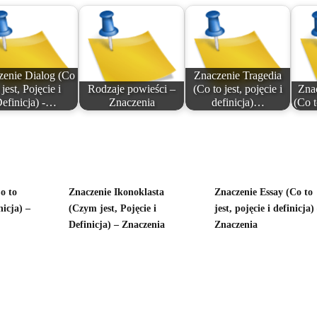
zenie Dialog (Co
Znaczenie Tragedia
 jest, Pojęcie i
Rodzaje powieści –
(Co to jest, pojęcie i
Znac
efinicja) -…
Znaczenia
definicja)…
(Co t
o to
Znaczenie Ikonoklasta
Znaczenie Essay (Co to
nicja) –
(Czym jest, Pojęcie i
jest, pojęcie i definicja)
Definicja) – Znaczenia
Znaczenia