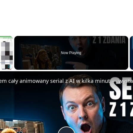
×
Now Playing
F
u
l
l
s
c
r
e
e