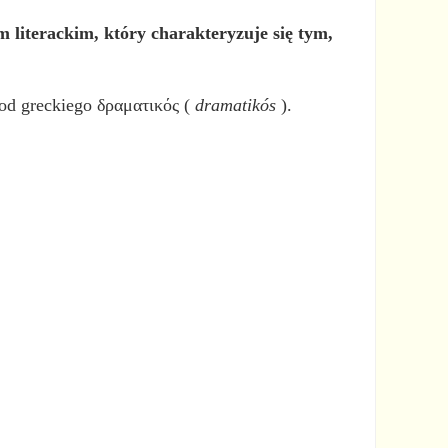
 literackim, który charakteryzuje się tym,
i od greckiego δραματικός (
dramatikós
).