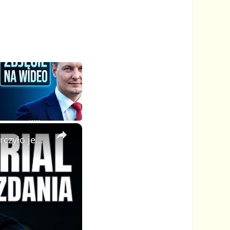
×
🦁 Stworzyłem cały animowany serial z AI w kilka minut — wystarczyło jedno zdanie!