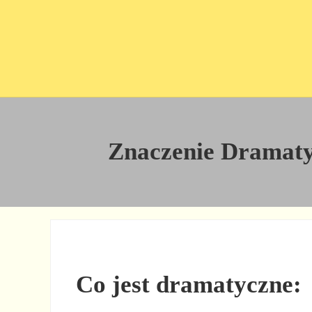
Przejdź do treści
Skip to site footer
Znaczenie Dramatyc
Co jest dramatyczne: