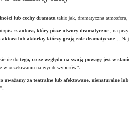
lności lub cechy dramatu
takie jak, dramatyczna atmosfera,
atopisarz
autora, który pisze utwory dramatyczne
, na przy
b
aktora lub aktorkę, którzy grają role dramatyczne
, „Na
sienie do
tego, co ze względu na swoją powagę jest w stani
le w oczekiwaniu na wynik wyborów”.
 co uważamy za teatralne lub afektowane, nienaturalne lu
”.