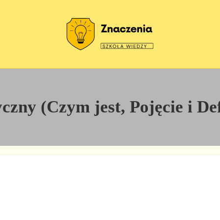
Szkoła wiedzy
Znaczenia
zny (Czym jest, Pojęcie i Def