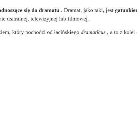
 odnoszące się do dramatu
. Dramat, jako taki, jest
gatunkiem
ie teatralnej, telewizyjnej lub filmowej.
kiem, który pochodzi od łacińskiego
dramatĭcus
, a to z kole