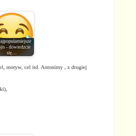
ajpopularniejsze
jis - dowiedzcie
się…
l, motyw, cel itd. Antonimy , z drugiej
ki),