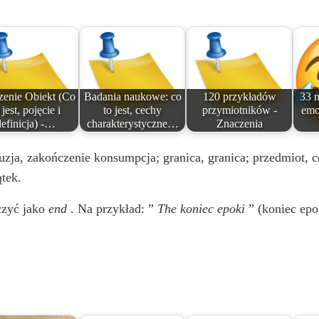
zenie Obiekt (Co
Badania naukowe: co
120 przykładów
33 n
 jest, pojęcie i
to jest, cechy
przymiotników -
emo
definicja) -…
charakterystyczne…
Znaczenia
uzja, zakończenie konsumpcja; granica, granica; przedmiot, ce
ątek.
czyć jako
end
. Na przykład: ”
The
koniec epoki
” (koniec epo