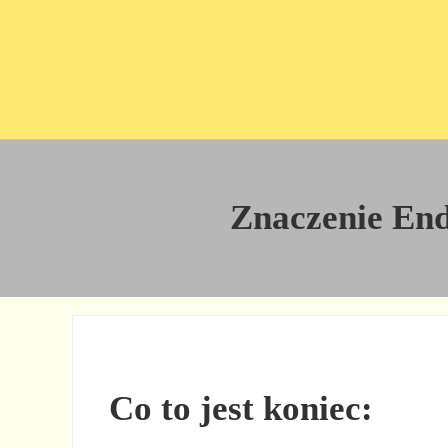
Przejdź do treści
Skip to site footer
Znaczenie End 
Co to jest koniec: