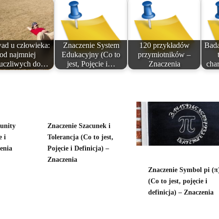
ad u człowieka:
Znaczenie System
120 przykładów
Bada
od najmniej
Edukacyjny (Co to
przymiotników –
uczliwych do…
jest, Pojęcie i…
Znaczenia
cha
unity
Znaczenie Szacunek i
e i
Tolerancja (Co to jest,
zenia
Pojęcie i Definicja) –
Znaczenia
Znaczenie Symbol pi (π
(Co to jest, pojęcie i
definicja) – Znaczenia