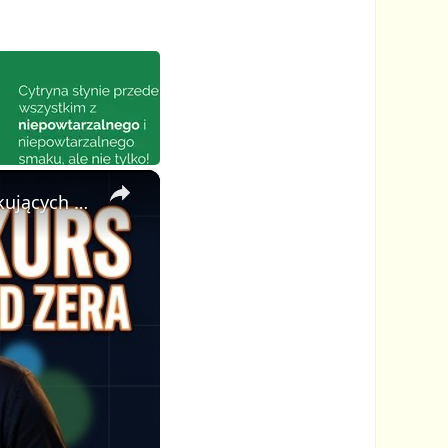
×
🎓 Jak Stworzyć Kurs Online od Zera — Pełny Tutorial dla Początkujących (Rejestracji do Publikacji)