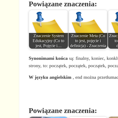
Powiązane znaczenia:
Znaczenie System
Znaczenie Meta (Co
Znac
Edukacyjny (Co to
to jest, pojęcie i
to
jest, Pojęcie i…
definicja) - Znaczenia
Synonimami końca
są: finalny, koniec, konkl
strony, to: początek, początek, początek, pocz
W języku angielskim
, end można przetłuma
Powiązane znaczenia: