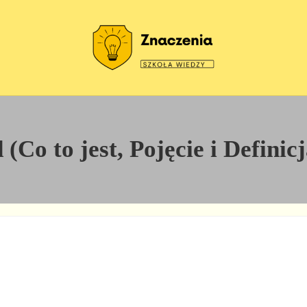
Szkoła wiedzy
Znaczenia
(Co to jest, Pojęcie i Definic