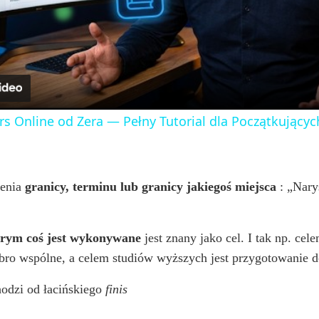
l
a
y
rs Online od Zera — Pełny Tutorial dla Początkujących
V
i
zenia
granicy, terminu lub granicy jakiegoś miejsca
: „Nary
d
órym coś jest wykonywane
jest znany jako cel. I tak np. cel
dobro wspólne, a celem studiów wyższych jest przygotowanie 
e
hodzi od łacińskiego
finis
o