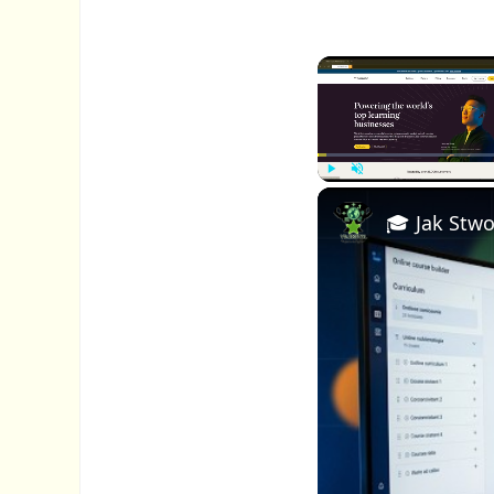
P
U
l
n
a
m
y
u
t
e