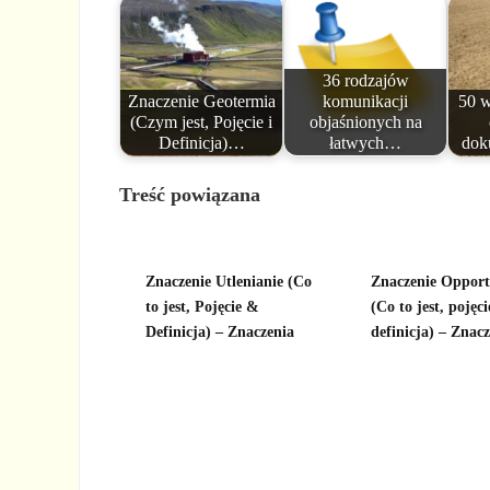
36 rodzajów
Znaczenie Geotermia
komunikacji
50 w
(Czym jest, Pojęcie i
objaśnionych na
Definicja)…
łatwych…
dok
Treść powiązana
Znaczenie Utlenianie (Co
Znaczenie Opport
to jest, Pojęcie &
(Co to jest, pojęci
Definicja) – Znaczenia
definicja) – Znac