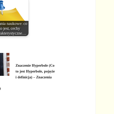
nia naukowe: co
to jest, cechy
rakterystyczne…
Znaczenie Hyperbole (Co
to jest Hyperbole, pojęcie
i definicja) – Znaczenia
)