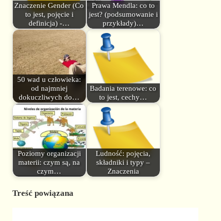
Znaczenie Gender (Co
Prawa Mendla: co to
to jest, pojęcie i
jest? (podsumowanie i
definicja) -…
przykłady)…
50 wad u człowieka:
od najmniej
Badania terenowe: co
dokuczliwych do…
to jest, cechy…
Poziomy organizacji
Ludność: pojęcia,
materii: czym są, na
składniki i typy –
czym…
Znaczenia
Treść powiązana