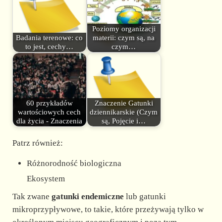
Poziomy organizacji
Badania terenowe: co
materii: czym są, na
to jest, cechy…
czym…
60 przykładów
Znaczenie Gatunki
wartościowych cech
dziennikarskie (Czym
dla życia - Znaczenia
są, Pojęcie i…
Patrz również:
Różnorodność biologiczna
Ekosystem
Tak zwane
gatunki endemiczne
lub gatunki
mikroprzypływowe, to takie, które przeżywają tylko w