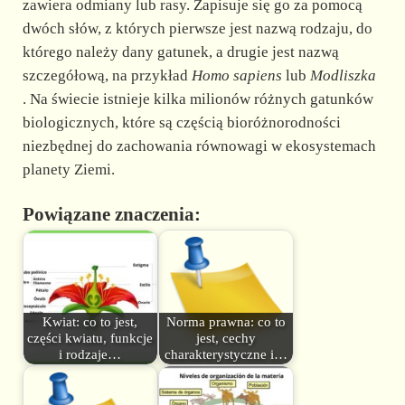
zawiera odmiany lub rasy. Zapisuje się go za pomocą
dwóch słów, z których pierwsze jest nazwą rodzaju, do
którego należy dany gatunek, a drugie jest nazwą
szczegółową, na przykład
Homo sapiens
lub
Modliszka
. Na świecie istnieje kilka milionów różnych gatunków
biologicznych, które są częścią bioróżnorodności
niezbędnej do zachowania równowagi w ekosystemach
planety Ziemi.
Powiązane znaczenia:
Kwiat: co to jest,
Norma prawna: co to
części kwiatu, funkcje
jest, cechy
i rodzaje…
charakterystyczne i…