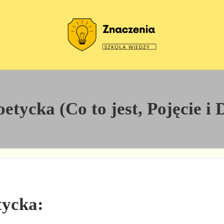
Szkoła wiedzy
Znaczenia
tycka (Co to jest, Pojęcie i 
tycka: