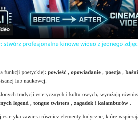
a
y
: stwórz profesjonalne kinowe wideo z jednego zdjęc
V
i
la funkcji poetyckiej:
powieść
,
opowiadanie
,
poezja
,
baśni
pisanej lub naukowej.
d
ślonych tradycji estetycznych i kulturowych, wyrażają równi
nych legend
,
tongue twisters
,
zagadek
i
kalamburów
.
e
 estetyka zawiera również elementy ludyczne, które wspieraj
o