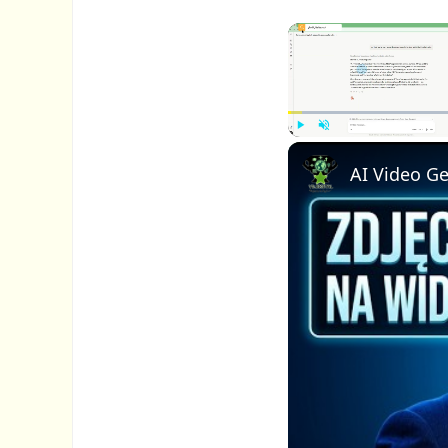
P
U
l
n
a
m
y
u
t
e