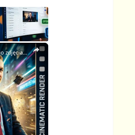
×
AI Video Generator: stwórz profesjonalne kinowe wideo z jednego zdjęcia i jednego promptu