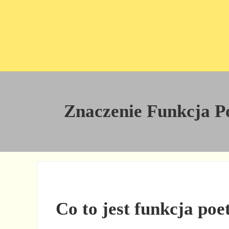
Przejdź do treści
Skip to site footer
Znaczenie Funkcja Poe
Co to jest funkcja poe