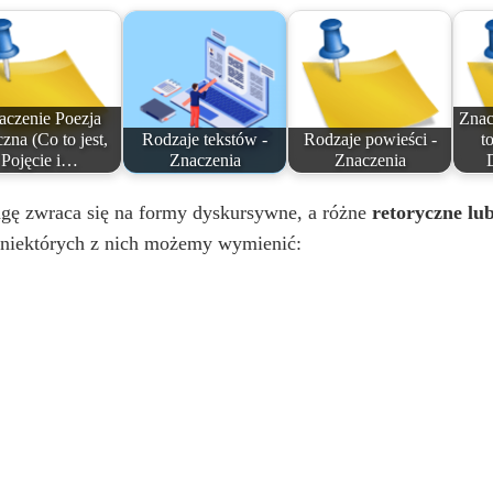
aczenie Poezja
Znac
czna (Co to jest,
Rodzaje tekstów -
Rodzaje powieści -
to
Pojęcie i…
Znaczenia
Znaczenia
agę zwraca się na formy dyskursywne, a różne
retoryczne lub
 niektórych z nich możemy wymienić: