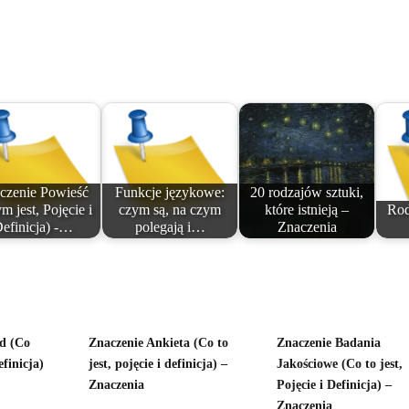
czenie Powieść
Funkcje językowe:
20 rodzajów sztuki,
m jest, Pojęcie i
czym są, na czym
które istnieją –
Rod
efinicja) -…
polegają i…
Znaczenia
d (Co
Znaczenie Ankieta (Co to
Znaczenie Badania
efinicja)
jest, pojęcie i definicja) –
Jakościowe (Co to jest,
Znaczenia
Pojęcie i Definicja) –
Znaczenia