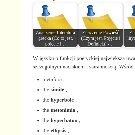
Znaczenie Literatura
Znaczenie Powieść
Zn
grecka (Co to jest,
(Czym jest, Pojęcie i
liry
pojęcie i…
Definicja) -…
W języku o funkcji poetyckiej największą uw
szczególnym naciskiem i starannością. Wśród
metafora ,
the
simile
,
the
hyperbole
,
the
metonimia
,
the
hyperbaton
,
the
ellipsis
,