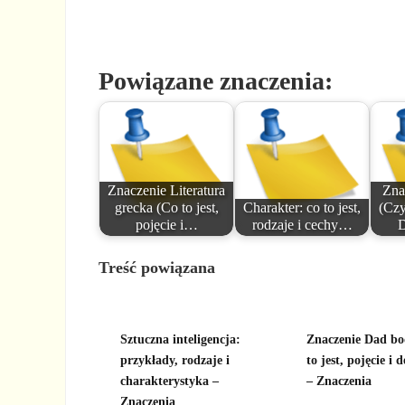
Powiązane znaczenia:
Znaczenie Literatura
Zna
grecka (Co to jest,
Charakter: co to jest,
(Czy
pojęcie i…
rodzaje i cechy…
D
Treść powiązana
Sztuczna inteligencja:
Znaczenie Dad bo
przykłady, rodzaje i
to jest, pojęcie i d
charakterystyka –
– Znaczenia
Znaczenia