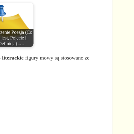
zenie Poezja (Co
 jest, Pojęcie i
Definicja) -…
 literackie
figury mowy są stosowane ze