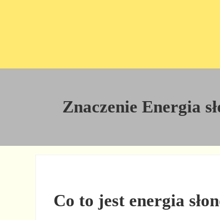
Przejdź do treści
Skip to site footer
Znaczenie Energia sło
Co to jest energia sło