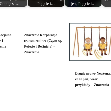
(Co to jest,…
Pojęcie i…
jest, Pojęcie i…
Socjalna
Znaczenie Korporacje
e i
transnarodowe (Czym są,
zenia
Pojęcie i Definicja) –
Znaczenie
Drugie prawo Newtona:
co to jest, wzór i
przykłady – Znaczenia