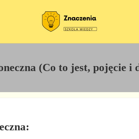
Szkoła wiedzy
Znaczenia
neczna (Co to jest, pojęcie i 
neczna: