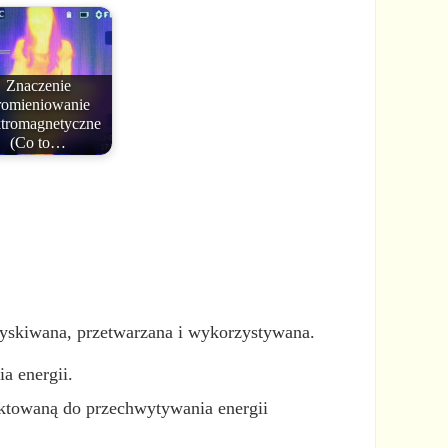
Znaczenie
romieniowanie
ktromagnetyczne
(Co to…
zyskiwana, przetwarzana i wykorzystywana.
a energii.
jektowaną do przechwytywania energii