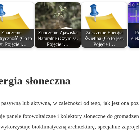
Znaczenie
Znaczenie Zjawiska
Znaczenie Energia
P
tryczność (Co to
Naturalne (Czym są,
świetlna (Co to jest,
ele
st, Pojęcie i…
Pojęcie i…
Pojęcie i…
ergia słoneczna
 pasywną lub aktywną, w zależności od tego, jak jest ona po
je panele fotowoltaiczne i kolektory słoneczne do gromadzeni
 wykorzystuje bioklimatyczną architekturę, specjalnie zapro