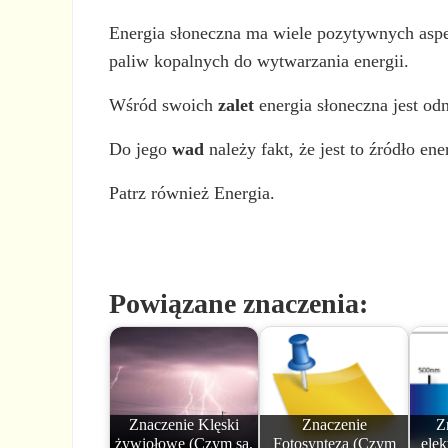
Energia słoneczna ma wiele pozytywnych aspek
paliw kopalnych do wytwarzania energii.
Wśród swoich
zalet
energia słoneczna jest od
Do jego
wad
należy fakt, że jest to źródło e
Patrz również Energia.
Powiązane znaczenia:
Znaczenie Klęski
Znaczenie
Z
żywiołowe (Czym są,
Fotosynteza (Czym
ele