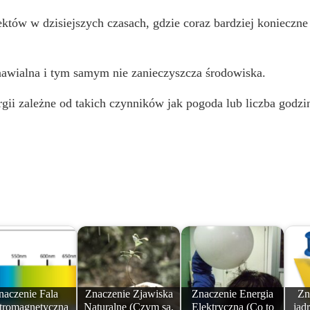
tów w dzisiejszych czasach, gdzie coraz bardziej konieczne 
nawialna i tym samym nie zanieczyszcza środowiska.
nergii zależne od takich czynników jak pogoda lub liczba godz
naczenie Fala
Znaczenie Zjawiska
Znaczenie Energia
Zn
ktromagnetyczna
Naturalne (Czym są,
Elektryczna (Co to
jąd