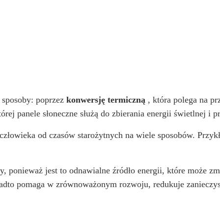
 sposoby: poprzez
konwersję termiczną
, która polega na pr
órej panele słoneczne służą do zbierania energii świetlnej i p
człowieka od czasów starożytnych na wiele sposobów. Przykł
ty, ponieważ jest to odnawialne źródło energii, które może z
onadto pomaga w zrównoważonym rozwoju, redukuje zanieczys