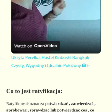
a
y
V
Watch on
i
Ukryta Perełka: Hostel Kinboshi Bangkok—
Czysty, Wygodny i Idealnie Położony 🏨✨
d
e
Co to jest ratyfikacja:
o
Ratyfikować oznacza
potwierdzać
,
zatwierdzać
,
aprobować
,
sprawdzać
lub
potwierdzać coś
, co