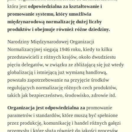
d
która jest
odpowiedzialna za kształtowanie i
promowanie systemu, który umożliwia
e
międzynarodową normalizację dużej liczby
produktów i obejmuje również różne dziedziny.
o
Narodziny Międzynarodowej Organizacji
Normalizacyjnej sięgają 1946 roku, kiedy to kilku
przedstawicieli z różnych krajów, około dwudziestu
pięciu delegatów, w związku ze zbliżającą się już wtedy
globalizacją i istniejącą już wymianą handlową,
powstało zapotrzebowanie na przyjęcie środków
regulujących normalizację różnych cech produktów,
takich jak bezpieczeństwo, środowisko, zdrowie itd.
Organizacja jest odpowiedzialna za
promowanie
parametrów i standardów, które muszą być spełnione
przez produkcję, komunikację i handel różnych gałęzi
przemysłu i które służą również do jakości procesów