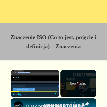
Znaczenie ISO (Co to jest, pojęcie i
definicja) – Znaczenia
×
Now Playing
×
P
U
F
📁 Jak przekonwertować folder do ISO online za darmo | Bez instalacji oprogramowania
l
n
u