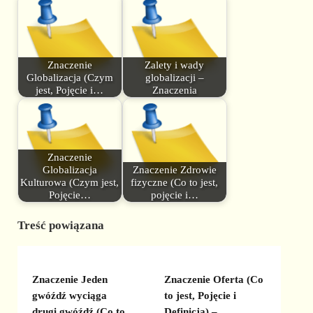
Znaczenie
Zalety i wady
Globalizacja (Czym
globalizacji –
jest, Pojęcie i…
Znaczenia
Znaczenie
Globalizacja
Znaczenie Zdrowie
Kulturowa (Czym jest,
fizyczne (Co to jest,
Pojęcie…
pojęcie i…
Treść powiązana
Znaczenie Jeden
Znaczenie Oferta (Co
gwóźdź wyciąga
to jest, Pojęcie i
drugi gwóźdź (Co to
Definicja) –