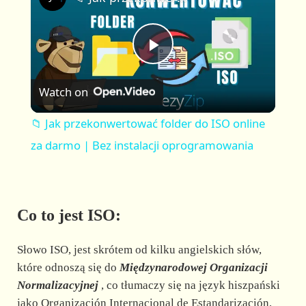
a
m
l
y
u
l
t
s
P
e
c
r
Watch on
e
l
e
📁 Jak przekonwertować folder do ISO online
n
a
za darmo | Bez instalacji oprogramowania
y
Co to jest ISO:
V
Słowo ISO, jest skrótem od kilku angielskich słów,
i
które odnoszą się do
Międzynarodowej Organizacji
Normalizacyjnej
, co tłumaczy się na język hiszpański
jako Organización Internacional de Estandarización,