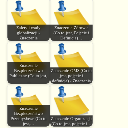
Zalety i wady
Znaczenie Zdrowie
globalizacji -
(Co to jest, Pojęcie i
Znaczenia
Definicja)…
Znaczenie
Bezpieczeństwo
Znaczenie OMS (Co to
Publiczne (Co to jest,
jest, pojęcie i
…
definicja) - Znaczenia
Znaczenie
Bezpieczeństwo
Przemysłowe (Co to
Znaczenie Organizacja
jest,…
(Co to jest, pojęcie i…