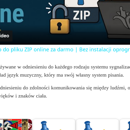
l
a
y
o do pliku ZIP online za darmo | Bez instalacji opr
V
 używane w odniesieniu do każdego rodzaju systemu sygnalizac
ład język muzyczny, który ma swój własny system pisania.
i
niesieniu do zdolności komunikowania się między ludźmi, os
d
ięków i znaków ciała.
e
o