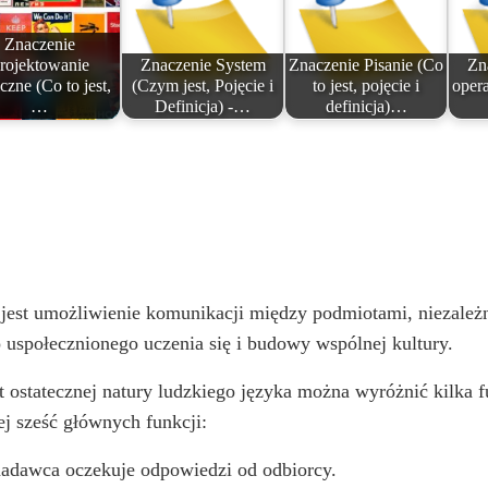
Znaczenie
rojektowanie
Znaczenie System
Znaczenie Pisanie (Co
Zn
iczne (Co to jest,
(Czym jest, Pojęcie i
to jest, pojęcie i
opera
…
Definicja) -…
definicja)…
jest umożliwienie komunikacji między podmiotami, niezależni
o uspołecznionego uczenia się i budowy wspólnej kultury.
 ostatecznej natury ludzkiego języka można wyróżnić kilka fu
ej sześć głównych funkcji:
adawca oczekuje odpowiedzi od odbiorcy.