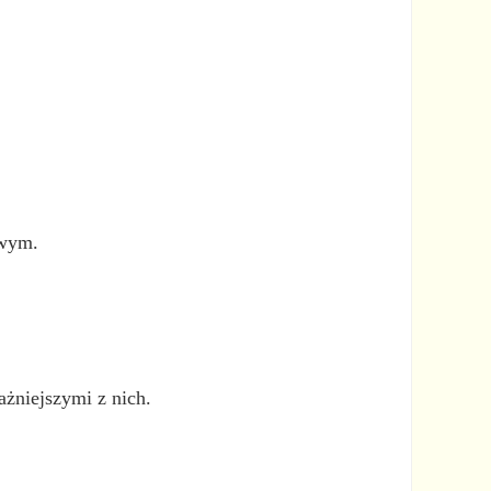
owym.
ażniejszymi z nich.