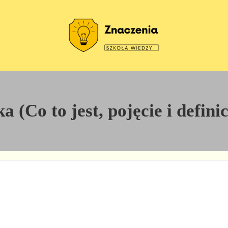
Szkoła wiedzy
Znaczenia
a (Co to jest, pojęcie i defini