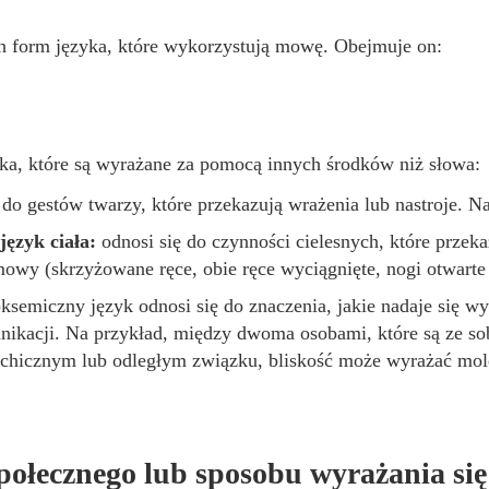
h form języka, które wykorzystują mowę. Obejmuje on:
a, które są wyrażane za pomocą innych środków niż słowa:
 do gestów twarzy, które przekazują wrażenia lub nastroje. N
język ciała:
odnosi się do czynności cielesnych, które przek
mowy (skrzyżowane ręce, obie ręce wyciągnięte, nogi otwarte 
ksemiczny język odnosi się do znaczenia, jakie nadaje się wyk
ikacji. Na przykład, między dwoma osobami, które są ze so
rchicznym lub odległym związku, bliskość może wyrażać mol
połecznego lub sposobu wyrażania się