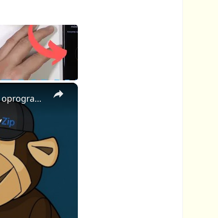
×
📦 Jak złamać hasło do pliku ZIP online za darmo | Bez instalacji oprogramowania