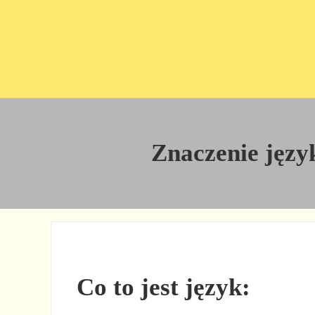
Przejdź do treści
Skip to site footer
Znaczenie język
Co to jest język: