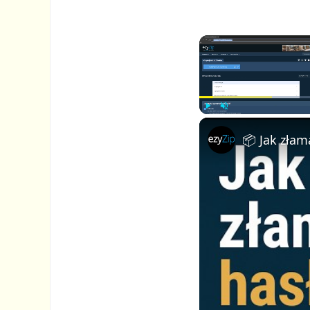
P
U
l
n
a
m
y
u
t
e