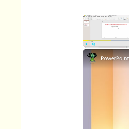
P
U
PowerPoint
l
n
a
m
y
u
t
e