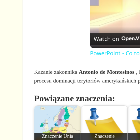
Watch on
PowerPoint - Co t
Kazanie zakonnika
Antonio de Montesinos
, 
procesu dominacji terytoriów amerykańskich p
Powiązane znaczenia:
Znaczenie Unia
Znaczenie