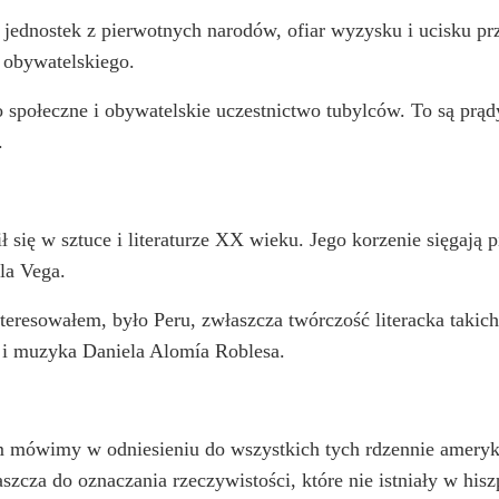
i jednostek z pierwotnych narodów, ofiar wyzysku i ucisku pr
u obywatelskiego.
o społeczne i obywatelskie uczestnictwo tubylców. To są prąd
.
 się w sztuce i literaturze XX wieku. Jego korzenie sięgają p
la Vega.
teresowałem, było Peru, zwłaszcza twórczość literacka takich
a i muzyka Daniela Alomía Roblesa.
 mówimy w odniesieniu do wszystkich tych rdzennie ameryka
szcza do oznaczania rzeczywistości, które nie istniały w hi