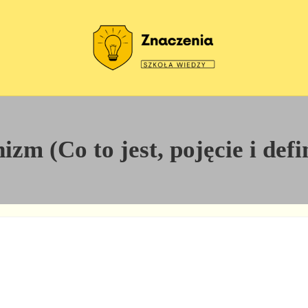
Szkoła wiedzy
Znaczenia
zm (Co to jest, pojęcie i def