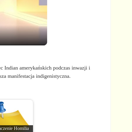
ec Indian amerykańskich podczas inwazji i
za manifestacja indigenistyczna.
czenie Homilia