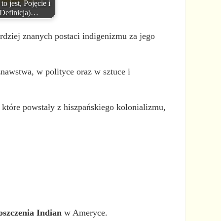
to jest, Pojęcie i
Definicja)…
rdziej znanych postaci indigenizmu za jego
znawstwa, w polityce oraz w sztuce i
które powstały z hiszpańskiego kolonializmu,
roszczenia Indian
w Ameryce.