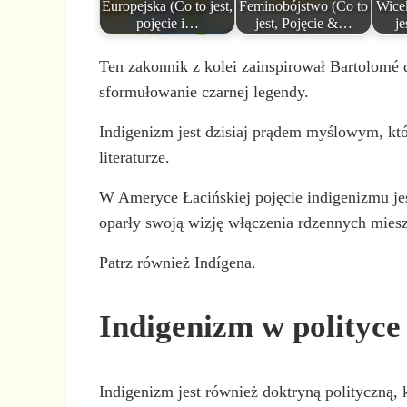
Europejska (Co to jest,
Feminobójstwo (Co to
Wice
pojęcie i…
jest, Pojęcie &…
je
Ten zakonnik z kolei zainspirował Bartolomé 
sformułowanie czarnej legendy.
Indigenizm jest dzisiaj prądem myślowym, któr
literaturze.
W Ameryce Łacińskiej pojęcie indigenizmu jes
oparły swoją wizję włączenia rdzennych mies
Patrz również Indígena.
Indigenizm w polityce
Indigenizm jest również doktryną polityczną, 