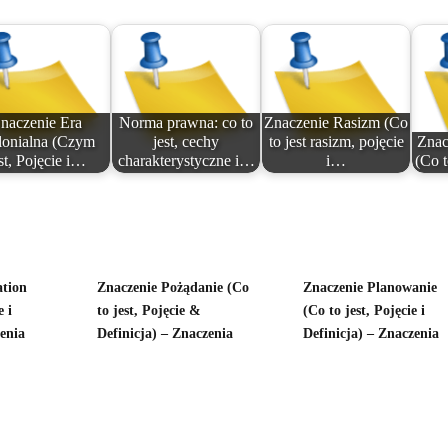
naczenie Era
Norma prawna: co to
Znaczenie Rasizm (Co
onialna (Czym
jest, cechy
to jest rasizm, pojęcie
Znac
st, Pojęcie i…
charakterystyczne i…
i…
(Co t
ation
Znaczenie Pożądanie (Co
Znaczenie Planowanie
e i
to jest, Pojęcie &
(Co to jest, Pojęcie i
zenia
Definicja) – Znaczenia
Definicja) – Znaczenia