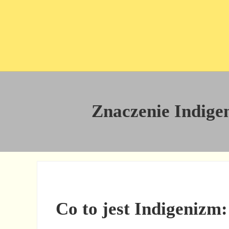
Przejdź do treści
Skip to site footer
Znaczenie Indigeni
Co to jest Indigenizm: