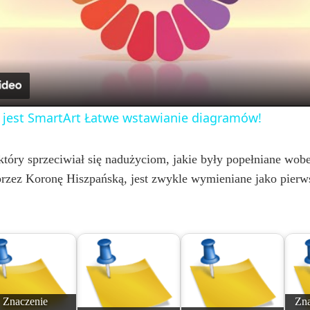
l
a
y
o jest SmartArt Łatwe wstawianie diagramów!
V
który sprzeciwiał się nadużyciom, jakie były popełniane wob
rzez Koronę Hiszpańską, jest zwykle wymieniane jako pierws
i
d
e
Znaczenie
Zna
o