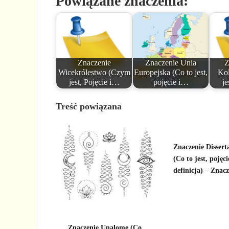
Powiązane znaczenia:
Znaczenie
Znaczenie Unia
Z
Wicekrólestwo (Czym
Europejska (Co to jest,
Kol
jest, Pojęcie i…
pojęcie i…
je
Treść powiązana
Znaczenie Dissert
(Co to jest, pojęci
definicja) – Znac
Znaczenie Unalome (Co