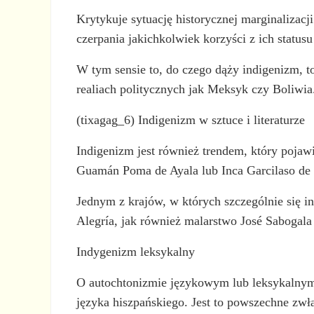
Krytykuje sytuację historycznej marginalizacj
czerpania jakichkolwiek korzyści z ich status
W tym sensie to, do czego dąży indigenizm, t
realiach politycznych jak Meksyk czy Boliwia
(tixagag_6) Indigenizm w sztuce i literaturze
Indigenizm jest również trendem, który pojawił
Guamán Poma de Ayala lub Inca Garcilaso de 
Jednym z krajów, w których szczególnie się in
Alegría, jak również malarstwo José Sabogal
Indygenizm leksykalny
O autochtonizmie językowym lub leksykalnym
języka hiszpańskiego. Jest to powszechne zwła