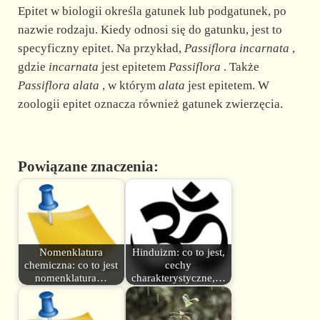
Epitet w biologii określa gatunek lub podgatunek, po
nazwie rodzaju. Kiedy odnosi się do gatunku, jest to
specyficzny epitet. Na przykład,
Passiflora incarnata
,
gdzie
incarnata
jest epitetem
Passiflora
. Także
Passiflora alata
, w którym
alata
jest epitetem. W
zoologii epitet oznacza również gatunek zwierzęcia.
Powiązane znaczenia:
Nomenklatura
Hinduizm: co to jest,
chemiczna: co to jest
cechy
nomenklatura…
charakterystyczne,…