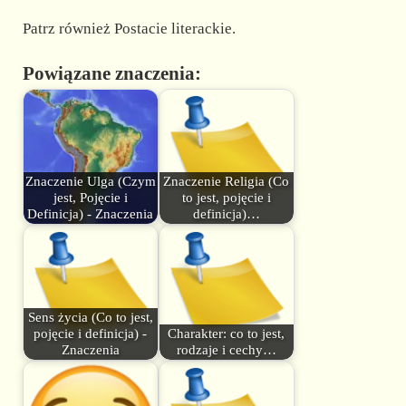
Patrz również Postacie literackie.
Powiązane znaczenia:
Znaczenie Ulga (Czym
Znaczenie Religia (Co
jest, Pojęcie i
to jest, pojęcie i
Definicja) - Znaczenia
definicja)…
Sens życia (Co to jest,
pojęcie i definicja) -
Charakter: co to jest,
Znaczenia
rodzaje i cechy…