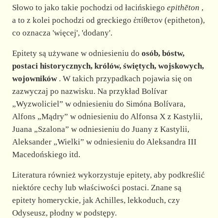
Słowo to jako takie pochodzi od łacińskiego
epithĕton
,
a to z kolei pochodzi od greckiego ἐπίθετον (epitheton),
co oznacza 'więcej', 'dodany'.
Epitety są używane w odniesieniu do
osób, bóstw,
postaci historycznych, królów, świętych, wojskowych,
wojowników
. W takich przypadkach pojawia się on
zazwyczaj po nazwisku. Na przykład Bolívar
„Wyzwoliciel” w odniesieniu do Simóna Bolívara,
Alfons „Mądry” w odniesieniu do Alfonsa X z Kastylii,
Juana „Szalona” w odniesieniu do Juany z Kastylii,
Aleksander „Wielki” w odniesieniu do Aleksandra III
Macedońskiego itd.
Literatura również wykorzystuje epitety, aby podkreślić
niektóre cechy lub właściwości postaci. Znane są
epitety homeryckie, jak Achilles, lekkoduch, czy
Odyseusz, płodny w podstępy.