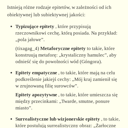
Istnieją różne rodzaje epitetów, w zależności od ich
obiektywnej lub subiektywnej jakości:
Typizujące epitety
, które przypisują
rzeczownikowi cechę, którą posiada. Na przykład:
„pola jałowe”.
(tixagag_4)
Metaforyczne epitety
to takie, które
konstruują metaforę: „krystaliczny hamulec”, aby
odnieść się do powolności wód (Góngora).
Epitety empatyczne
, to takie, które mają na celu
podkreślenie jakiejś cechy: „Mój kraj zamienił się
w zrujnowaną filię surowców”.
Epitety apozytywne
, to takie, które umieszcza się
między przecinkami: „Twarde, smutne, ponure
miasto”.
Surrealistyczne lub wizjonerskie epitety
, to takie,
które postulują surrealistyczny obraz: „Żarłoczne