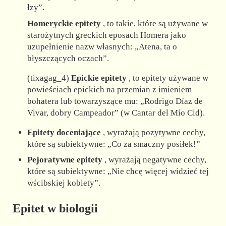
łzy”.
Homeryckie epitety
, to takie, które są używane w
starożytnych greckich eposach Homera jako
uzupełnienie nazw własnych: „Atena, ta o
błyszczących oczach”.
(tixagag_4)
Epickie epitety
, to epitety używane w
powieściach epickich na przemian z imieniem
bohatera lub towarzyszące mu: „Rodrigo Díaz de
Vivar, dobry Campeador” (w Cantar del Mío Cid).
Epitety doceniające
, wyrażają pozytywne cechy,
które są subiektywne: „Co za smaczny posiłek!”
Pejoratywne epitety
, wyrażają negatywne cechy,
które są subiektywne: „Nie chcę więcej widzieć tej
wścibskiej kobiety”.
Epitet w biologii