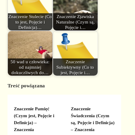
Znaczenie Stulecie (Co
Znaczenie Zjawiska
to jest, Pojęcie i
Naturalne (Czym są,
Definicja)…
Pojęcie i…
50 wad u człowieka:
Znaczenie
od najmniej
Subiektywny (Co to
dokuczliwych do…
jest, Pojęcie i…
Treść powiązana
Znaczenie Pamięć
Znaczenie
(Czym jest, Pojęcie i
Świadczenia (Czym
Definicja) –
są, Pojęcie i Definicja)
Znaczenia
– Znaczenia