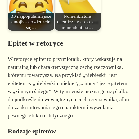
33 najpopularniejsze
Nomenklatura
emojis - dowiedzcie
chemiczna: co to jest
się…
nomenklatura…
Epitet w retoryce
W retoryce epitet to przymiotnik, który wskazuje na
naturalną lub charakterystyczną cechę rzeczownika,
któremu towarzyszy. Na przykład „niebieski” jest
epitetem w „niebieskim niebie”, „zimny” jest epitetem
w „zimnym śniegu”. W tym sensie można go użyć albo
do podkreślenia wewnętrznych cech rzeczownika, albo
do zaakcentowania jego charakteru i wywołania
pewnego efektu estetycznego.
Rodzaje epitetów