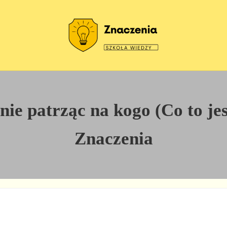
Szkoła wiedzy
Znaczenia
e patrząc na kogo (Co to jest
Znaczenia