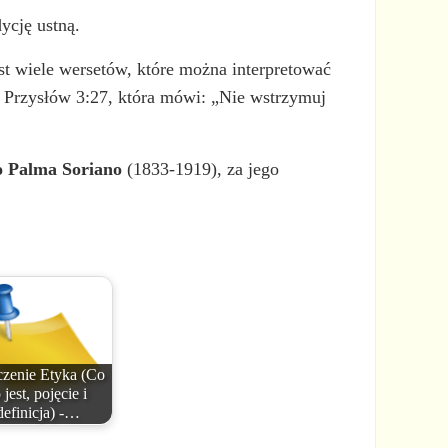
ycję ustną.
st wiele wersetów, które można interpretować
ga Przysłów 3:27, która mówi: „Nie wstrzymuj
o Palma Soriano
(1833-1919), za jego
zenie Etyka (Co
 jest, pojęcie i
definicja) -…