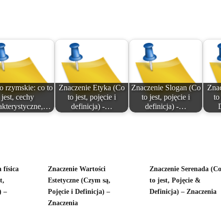
 rzymskie: co to
Znaczenie Etyka (Co
Znaczenie Slogan (Co
Znac
jest, cechy
to jest, pojęcie i
to jest, pojęcie i
to
akterystyczne,…
definicja) -…
definicja) -…
 física
Znaczenie Wartości
Znaczenie Serenada (C
t,
Estetyczne (Czym są,
to jest, Pojęcie &
) –
Pojęcie i Definicja) –
Definicja) – Znaczenia
Znaczenia