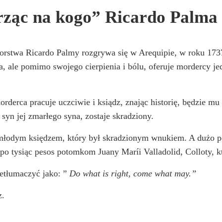
trząc na kogo” Ricardo Palma
torstwa Ricardo Palmy rozgrywa się w Arequipie, w roku 1737
, ale pomimo swojego cierpienia i bólu, oferuje mordercy jedy
derca pracuje uczciwie i ksiądz, znając historię, będzie mu
 syn jej zmarłego syna, zostaje skradziony.
młodym księdzem, który był skradzionym wnukiem. A dużo póź
po tysiąc pesos potomkom Juany Maríi Valladolid, Colloty, k
etłumaczyć jako: ”
Do what is right, come what may.”
z.