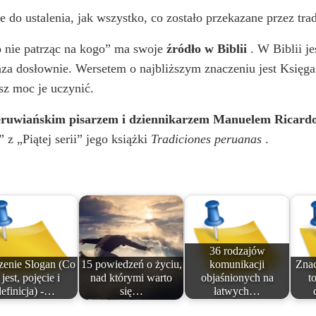
 do ustalenia, jak wszystko, co zostało przekazane przez trad
o nie patrząc na kogo” ma swoje
źródło w Biblii
. W Biblii je
fraza dosłownie. Wersetem o najbliższym znaczeniu jest Księ
asz moc je uczynić.
eruwiańskim pisarzem i dziennikarzem Manuelem Ricard
z „Piątej serii” jego książki
Tradiciones peruanas
.
36 rodzajów
zenie Slogan (Co
15 powiedzeń o życiu,
komunikacji
Znac
 jest, pojęcie i
nad którymi warto
objaśnionych na
to
definicja) -…
się…
łatwych…