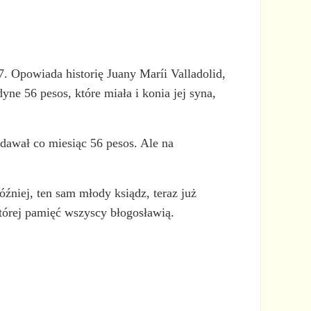
. Opowiada historię Juany Maríi Valladolid,
ne 56 pesos, które miała i konia jej syna,
 dawał co miesiąc 56 pesos. Ale na
niej, ten sam młody ksiądz, teraz już
tórej pamięć wszyscy błogosławią.