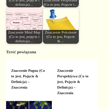
(Co to jest, pojęcie i
Znaczenie Periphrasis
definicja)…
(Co to jest, Pojęcie i…
Znaczenie Mind Map
Znaczenie Pokolenie
(Co to jest, pojęcie i
(Co to jest, Pojęcie
definicja)…
&…
Treść powiązana
Znaczenie Pugna (Co
Znaczenie
to jest, Pojęcie &
Perspektywa (Co to
Definicja) –
jest, Pojęcie &
Znaczenia
Definicja) –
Znaczenia