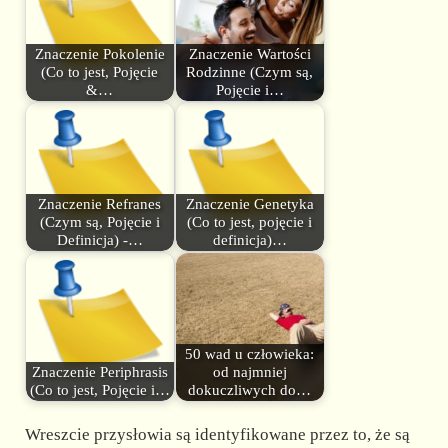
Znaczenie Pokolenie
Znaczenie Wartości
(Co to jest, Pojęcie
Rodzinne (Czym są,
&…
Pojęcie i…
Znaczenie Refranes
Znaczenie Genetyka
(Czym są, Pojęcie i
(Co to jest, pojęcie i
Definicja) -…
definicja)…
50 wad u człowieka:
Znaczenie Periphrasis
od najmniej
(Co to jest, Pojęcie i…
dokuczliwych do…
Wreszcie przysłowia są identyfikowane przez to, że są