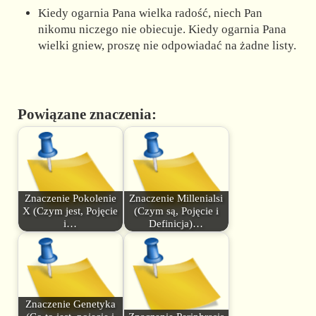
Kiedy ogarnia Pana wielka radość, niech Pan
nikomu niczego nie obiecuje. Kiedy ogarnia Pana
wielki gniew, proszę nie odpowiadać na żadne listy.
Powiązane znaczenia:
Znaczenie Pokolenie
Znaczenie Millenialsi
X (Czym jest, Pojęcie
(Czym są, Pojęcie i
i…
Definicja)…
Znaczenie Genetyka