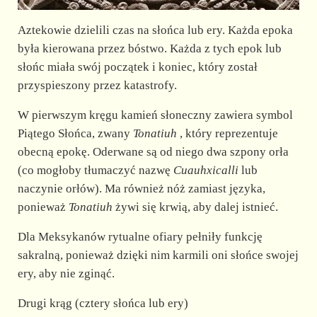
Aztekowie dzielili czas na słońca lub ery. Każda epoka
była kierowana przez bóstwo. Każda z tych epok lub
słońc miała swój początek i koniec, który został
przyspieszony przez katastrofy.
W pierwszym kręgu kamień słoneczny zawiera symbol
Piątego Słońca, zwany
Tonatiuh
, który reprezentuje
obecną epokę. Oderwane są od niego dwa szpony orła
(co mogłoby tłumaczyć nazwę
Cuauhxicalli
lub
naczynie orłów). Ma również nóż zamiast języka,
ponieważ
Tonatiuh
żywi się krwią, aby dalej istnieć.
Dla Meksykanów rytualne ofiary pełniły funkcję
sakralną, ponieważ dzięki nim karmili oni słońce swojej
ery, aby nie zginąć.
Drugi krąg (cztery słońca lub ery)