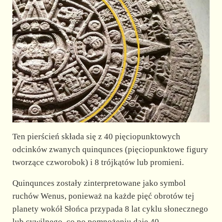
Ten pierścień składa się z 40 pięciopunktowych
odcinków zwanych quinqunces (pięciopunktowe figury
tworzące czworobok) i 8 trójkątów lub promieni.
Quinqunces zostały zinterpretowane jako symbol
ruchów Wenus, ponieważ na każde pięć obrotów tej
planety wokół Słońca przypada 8 lat cyklu słonecznego
lub cywilnego, co po pomnożeniu daje 40.