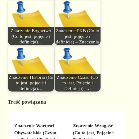
Znaczenie Bogactwo
Znaczenie PKB (Co to
(Co to jest, pojęcie i
jest, pojęcie i
definicja)…
definicja) – Znaczenia
Znaczenie Historia (Co
Znaczenie Czasu (Co
to jest, pojęcie i
to jest, Pojęcie i
definicja)…
Definicja) -…
Treść powiązana
Znaczenie Wartości
Znaczenie Wrogość
Obywatelskie (Czym
(Co to jest, Pojęcie i