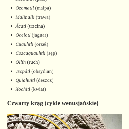
Ozomatli
(małpa)
Malinalli
(trawa)
Ácatl
(trzcina)
Ocelotl
(jaguar)
Cuauhtli
(orzeł)
Cozcaquauhtli
(sęp)
Ollín
(ruch)
Tecpátl
(obsydian)
Quiahuitl
(deszcz)
Xochitl
(kwiat)
Czwarty krąg (cykle wenusjańskie)