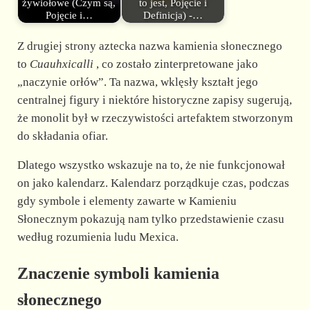
żywiołowe (Czym są,
to jest, Pojęcie i
Pojęcie i…
Definicja) -…
Z drugiej strony aztecka nazwa kamienia słonecznego
to
Cuauhxicalli
, co zostało zinterpretowane jako
„naczynie orłów”. Ta nazwa, wklęsły kształt jego
centralnej figury i niektóre historyczne zapisy sugerują,
że monolit był w rzeczywistości artefaktem stworzonym
do składania ofiar.
Dlatego wszystko wskazuje na to, że nie funkcjonował
on jako kalendarz. Kalendarz porządkuje czas, podczas
gdy symbole i elementy zawarte w Kamieniu
Słonecznym pokazują nam tylko przedstawienie czasu
według rozumienia ludu Mexica.
Znaczenie symboli kamienia
słonecznego