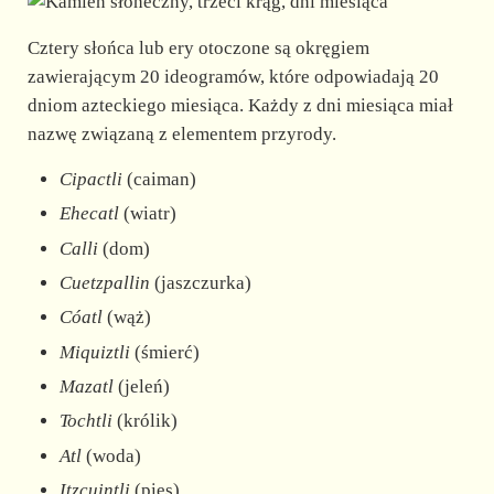
Cztery słońca lub ery otoczone są okręgiem
zawierającym 20 ideogramów, które odpowiadają 20
dniom azteckiego miesiąca. Każdy z dni miesiąca miał
nazwę związaną z elementem przyrody.
Cipactli
(caiman)
Ehecatl
(wiatr)
Calli
(dom)
Cuetzpallin
(jaszczurka)
Cóatl
(wąż)
Miquiztli
(śmierć)
Mazatl
(jeleń)
Tochtli
(królik)
Atl
(woda)
Itzcuintli
(pies)