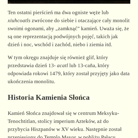
Ten ostatni pierścień ma dwa ogniste węże lub
xiuhcoatls
zwrócone do siebie i otaczające cały monolit
swoimi ogonami, aby „zamknąć” kamień. Uważa się, że
są one reprezentacją podwójnych pojęć, takich jak
dzień i noc, wschód i zachód, niebo i ziemia itd.
W tym okręgu znajduje się również glif, który
przedstawia dzień 13-
acatl
lub 13-caña, który
odpowiada rokowi 1479, który został przyjęty jako data
ukończenia monolitu.
Historia Kamienia Słońca
Kamień Słońca znajdował się w centrum Meksyku-
Tenochtitlan, stolicy imperium Azteków, aż do
przybycia Hiszpanów w XV wieku. Następnie został
przeniesiony do Templo Mayor, w pobliżu Pałacu