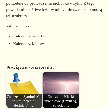
potrzebne do prowadzenia rachunków cykli. Z tego
powodu niemożliwe byłoby mierzenie czasu za pomocą
tej struktury.
Patrz również:
Kalendarz aztecki.
Kalendarz Majów.
Powiązane znaczenia:
Znaczenie Symbol (Co
Znaczenie Klęski
to jest, pojęcie i
żywiołowe (Czym są,
definicja) -…
Pojęcie i…