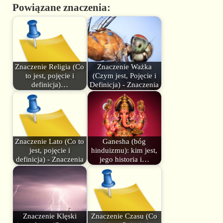
Powiązane znaczenia:
Znaczenie Religia (Co
Znaczenie Ważka
to jest, pojęcie i
(Czym jest, Pojęcie i
definicja)…
Definicja) - Znaczenia
Znaczenie Lato (Co to
Ganesha (bóg
jest, pojęcie i
hinduizmu): kim jest,
definicja) - Znaczenia
jego historia i…
Znaczenie Klęski
Znaczenie Czasu (Co