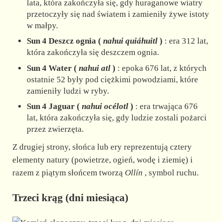
lata, która zakończyła się, gdy huraganowe wiatry
przetoczyły się nad światem i zamieniły żywe istoty
w małpy.
Sun 4 Deszcz ognia (
nahui quiáhuitl
)
: era 312 lat,
która zakończyła się deszczem ognia.
Sun 4 Water (
nahui atl
)
: epoka 676 lat, z których
ostatnie 52 były pod ciężkimi powodziami, które
zamieniły ludzi w ryby.
Sun 4 Jaguar (
nahui océlotl
)
: era trwająca 676
lat, która zakończyła się, gdy ludzie zostali pożarci
przez zwierzęta.
Z drugiej strony, słońca lub ery reprezentują cztery
elementy natury (powietrze, ogień, wodę i ziemię) i
razem z piątym słońcem tworzą
Ollín
, symbol ruchu.
Trzeci krąg (dni miesiąca)