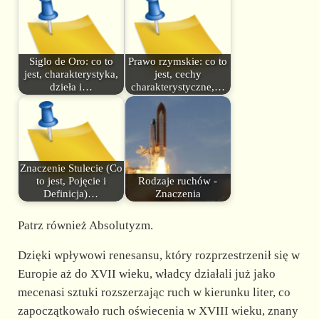
Siglo de Oro: co to
Prawo rzymskie: co to
jest, charakterystyka,
jest, cechy
dzieła i…
charakterystyczne,…
Znaczenie Stulecie (Co
to jest, Pojęcie i
Rodzaje ruchów -
Definicja)…
Znaczenia
Patrz również Absolutyzm.
Dzięki wpływowi renesansu, który rozprzestrzenił się w
Europie aż do XVII wieku, władcy działali już jako
mecenasi sztuki rozszerzając ruch w kierunku liter, co
zapoczątkowało ruch oświecenia w XVIII wieku, znany