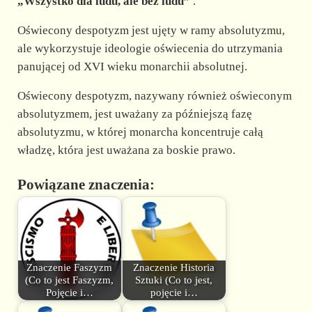
„Wszystko dla ludu, ale bez ludu”
.
Oświecony despotyzm jest ujęty w ramy absolutyzmu,
ale wykorzystuje ideologie oświecenia do utrzymania
panującej od XVI wieku monarchii absolutnej.
Oświecony despotyzm, nazywany również oświeconym
absolutyzmem, jest uważany za późniejszą fazę
absolutyzmu, w której monarcha koncentruje całą
władzę, która jest uważana za boskie prawo.
Powiązane znaczenia:
Znaczenie Faszyzm
Znaczenie Historia
(Co to jest Faszyzm,
Sztuki (Co to jest,
Pojęcie i…
pojęcie i…