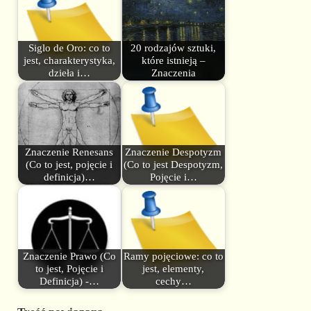
Siglo de Oro: co to
20 rodzajów sztuki,
jest, charakterystyka,
które istnieją –
dzieła i…
Znaczenia
Znaczenie Renesans
Znaczenie Despotyzm
(Co to jest, pojęcie i
(Co to jest Despotyzm,
definicja)…
Pojęcie i…
Znaczenie Prawo (Co
Ramy pojęciowe: co to
to jest, Pojęcie i
jest, elementy,
Definicja) -…
cechy…