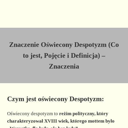
Znaczenie Oświecony Despotyzm (Co
to jest, Pojęcie i Definicja) –
Znaczenia
Czym jest oświecony Despotyzm:
Oświecony despotyzm to
reżim polityczny, który
charakteryzował XVIII wiek, którego mottem było