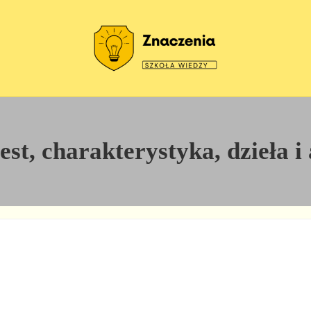
Szkoła wiedzy
Znaczenia
jest, charakterystyka, dzieła 