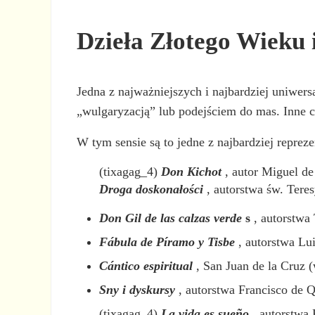
Dzieła Złotego Wieku 
Jedna z najważniejszych i najbardziej uniwers
„wulgaryzacją” lub podejściem do mas. Inne c
W tym sensie są to jedne z najbardziej reprez
(tixagag_4)
Don Kichot
, autor Miguel de
Droga doskonałości
, autorstwa św. Tere
Don Gil de las calzas verde
s
, autorstwa
Fábula de Píramo y Tisbe
, autorstwa Lu
Cántico espiritual
, San Juan de la Cruz 
Sny i dyskursy
, autorstwa Francisco de 
(tixagag_4)
La vida es sueño
, autorstwa