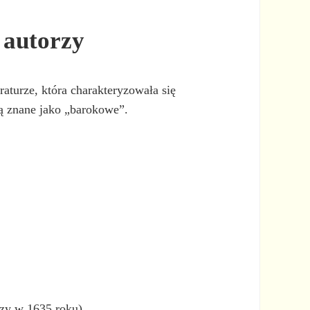
 autorzy
raturze, która charakteryzowała się
dą znane jako „barokowe”.
szy w 1635 roku).