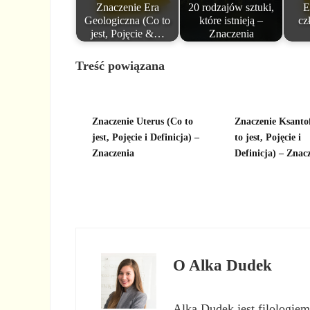
Znaczenie Era
20 rodzajów sztuki,
E
Geologiczna (Co to
które istnieją –
cz
jest, Pojęcie &…
Znaczenia
Treść powiązana
Znaczenie Uterus (Co to
Znaczenie Ksantof
jest, Pojęcie i Definicja) –
to jest, Pojęcie i
Znaczenia
Definicja) – Znac
O
Alka Dudek
Alka Dudek jest filologiem