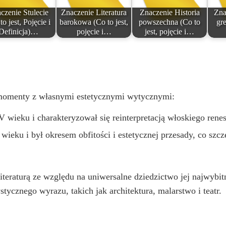
czenie Stulecie
Znaczenie Literatura
Znaczenie Historia
Zna
to jest, Pojęcie i
barokowa (Co to jest,
powszechna (Co to
gre
Definicja)…
pojęcie i…
jest, pojęcie i…
momenty z własnymi estetycznymi wytycznymi:
V wieku i charakteryzował się reinterpretacją włoskiego rene
wieku i był okresem obfitości i estetycznej przesady, co szcze
teraturą ze względu na uniwersalne dziedzictwo jej najwybit
tycznego wyrazu, takich jak architektura, malarstwo i teatr.