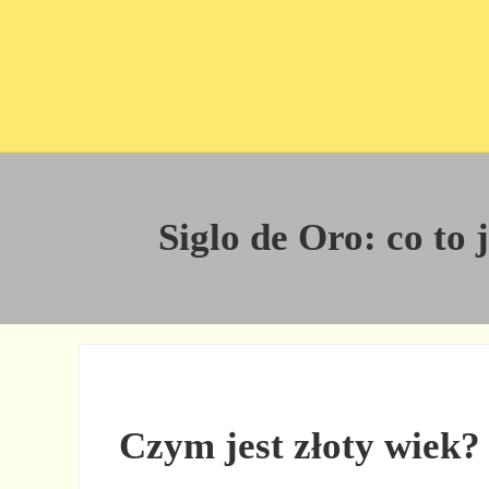
Przejdź do treści
Skip to site footer
Siglo de Oro: co to 
Czym jest złoty wiek?