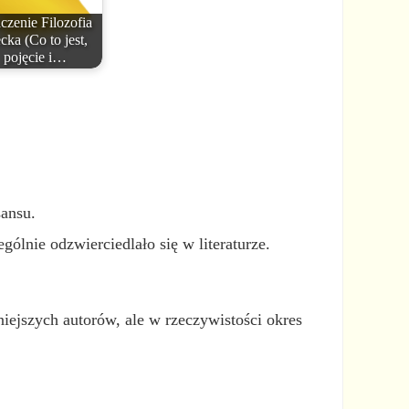
czenie Filozofia
cka (Co to jest,
pojęcie i…
sansu.
gólnie odzwierciedlało się w literaturze.
niejszych autorów, ale w rzeczywistości okres