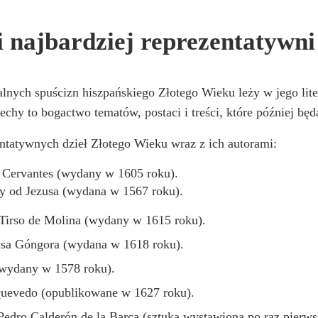
i najbardziej reprezentatywni
alnych spuścizn hiszpańskiego Złotego Wieku leży w jego lite
echy to bogactwo tematów, postaci i treści, które później bę
entatywnych dzieł Złotego Wieku wraz z ich autorami:
 Cervantes (wydany w 1605 roku).
sy od Jezusa (wydana w 1567 roku).
 Tirso de Molina (wydany w 1615 roku).
isa Góngora (wydana w 1618 roku).
(wydany w 1578 roku).
Quevedo (opublikowane w 1627 roku).
 Pedro Calderón de la Barca (sztuka wystawiona po raz pierw