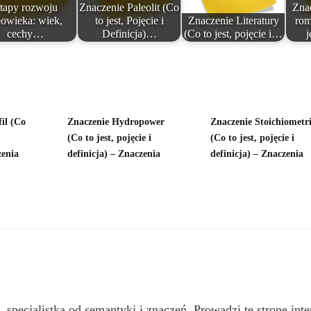
tapy rozwoju
Znaczenie Paleolit (Co
Znac
łowieka: wiek,
to jest, Pojęcie i
Znaczenie Literatury
rom
cechy…
Definicja)…
(Co to jest, pojęcie i…
j
il (Co
Znaczenie Hydropower
Znaczenie Stoichiometr
(Co to jest, pojęcie i
(Co to jest, pojęcie i
zenia
definicja) – Znaczenia
definicja) – Znaczenia
, specjalistką od semantyki i znaczeń. Prowadzi tę stronę inte