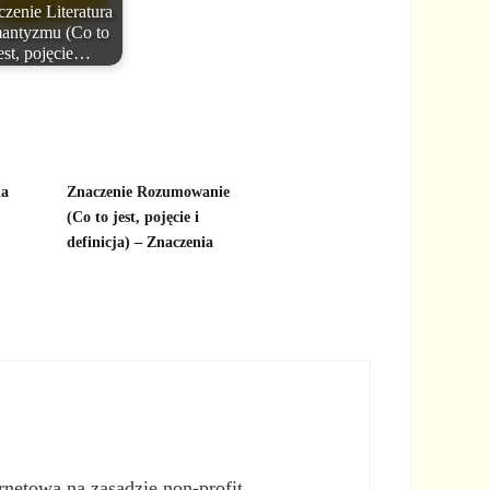
zenie Literatura
antyzmu (Co to
est, pojęcie…
ia
Znaczenie Rozumowanie
(Co to jest, pojęcie i
definicja) – Znaczenia
rnetową na zasadzie non-profit.