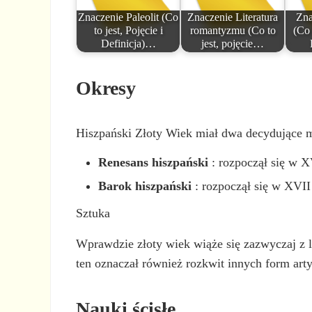
Znaczenie Paleolit (Co
Znaczenie Literatura
Zna
to jest, Pojęcie i
romantyzmu (Co to
(Co 
Definicja)…
jest, pojęcie…
Okresy
Hiszpański Złoty Wiek miał dwa decydujące 
Renesans hiszpański
: rozpoczął się w X
Barok hiszpański
: rozpoczął się w XVII 
Sztuka
Wprawdzie złoty wiek wiąże się zazwyczaj z li
ten oznaczał również rozkwit innych form artys
Nauki ścisłe