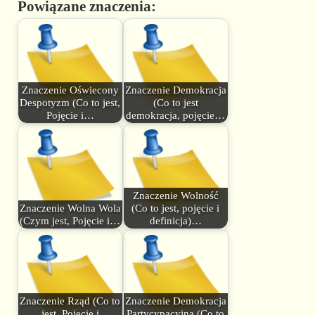
Powiązane znaczenia:
Znaczenie Oświecony
Znaczenie Demokracja
Despotyzm (Co to jest,
(Co to jest
Pojęcie i…
demokracja, pojęcie…
Znaczenie Wolność
Znaczenie Wolna Wola
(Co to jest, pojęcie i
(Czym jest, Pojęcie i…
definicja)…
Znaczenie Rząd (Co to
Znaczenie Demokracja
jest, Pojęcie i
Partycypacyjna (Co to