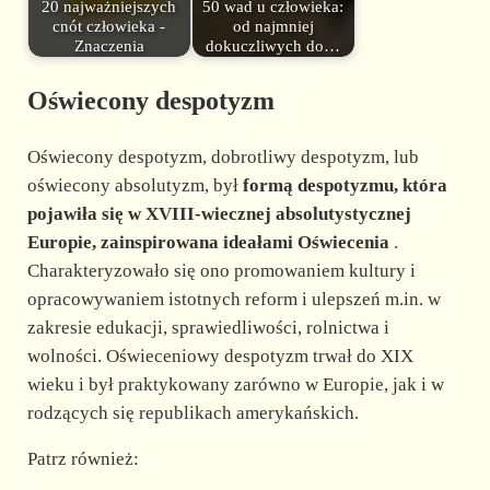
20 najważniejszych
50 wad u człowieka:
cnót człowieka -
od najmniej
Znaczenia
dokuczliwych do…
Oświecony despotyzm
Oświecony despotyzm, dobrotliwy despotyzm, lub
oświecony absolutyzm, był
formą despotyzmu, która
pojawiła się w XVIII-wiecznej absolutystycznej
Europie, zainspirowana ideałami Oświecenia
.
Charakteryzowało się ono promowaniem kultury i
opracowywaniem istotnych reform i ulepszeń m.in. w
zakresie edukacji, sprawiedliwości, rolnictwa i
wolności. Oświeceniowy despotyzm trwał do XIX
wieku i był praktykowany zarówno w Europie, jak i w
rodzących się republikach amerykańskich.
Patrz również: