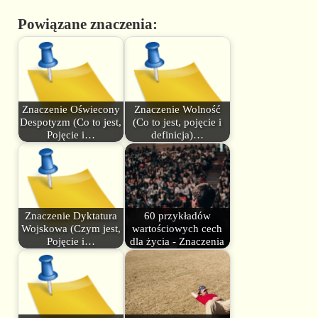
Powiązane znaczenia:
Znaczenie Oświecony
Znaczenie Wolność
Despotyzm (Co to jest,
(Co to jest, pojęcie i
Pojęcie i…
definicja)…
Znaczenie Dyktatura
60 przykładów
Wojskowa (Czym jest,
wartościowych cech
Pojęcie i…
dla życia - Znaczenia