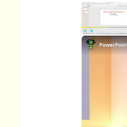
P
U
PowerPoint
l
n
a
m
y
u
t
e