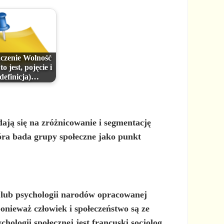
czenie Wolność
to jest, pojęcie i
definicja)…
ają się na zróżnicowanie i segmentację
óra bada grupy społeczne jako punkt
lub psychologii narodów opracowanej
onieważ człowiek i społeczeństwo są ze
hologii społecznej jest francuski socjolog