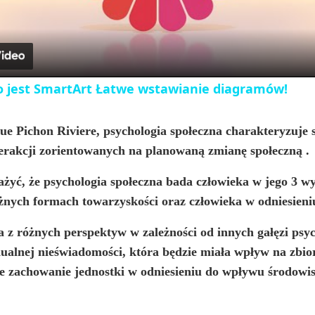
a
y
to jest SmartArt Łatwe wstawianie diagramów!
V
e Pichon Riviere, psychologia społeczna charakteryzuje s
erakcji zorientowanych na planowaną zmianę społeczną
.
i
, że psychologia społeczna bada człowieka w jego 3 wym
d
różnych formach towarzyskości oraz człowieka w odniesieni
 z różnych perspektyw w zależności od innych gałęzi psyc
e
dualnej nieświadomości, która będzie miała wpływ na zbio
je zachowanie jednostki w odniesieniu do wpływu środowis
o