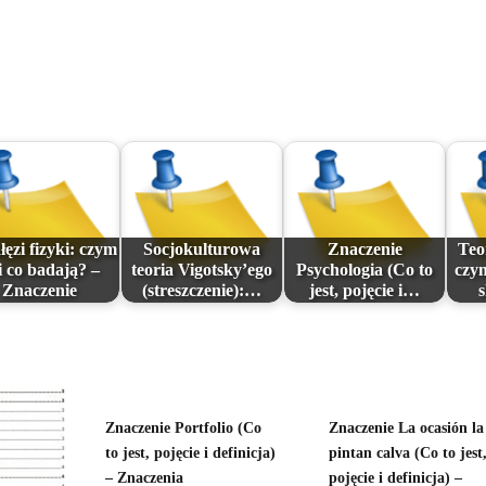
łęzi fizyki: czym
Socjokulturowa
Znaczenie
Teo
i co badają? –
teoria Vigotsky’ego
Psychologia (Co to
czym
Znaczenie
(streszczenie):…
jest, pojęcie i…
Znaczenie Portfolio (Co
Znaczenie La ocasión la
to jest, pojęcie i definicja)
pintan calva (Co to jest
– Znaczenia
pojęcie i definicja) –