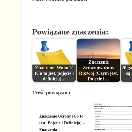
Powiązane znaczenia:
Znaczenie
Znaczenie Wolność
Zrównoważony
20 ga
(Co to jest, pojęcie i
Rozwój (Czym jest,
są 
definicja)…
Pojęcie i…
Treść powiązana
Znaczenie Ucrony (Co to
jest, Pojęcie i Definicja) –
Znaczenia