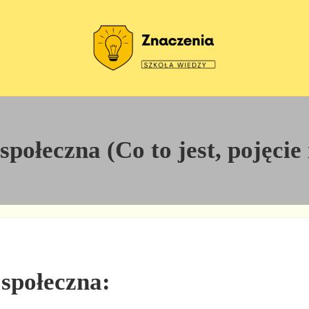
Szkoła wiedzy
Znaczenia
połeczna (Co to jest, pojęcie 
 społeczna: