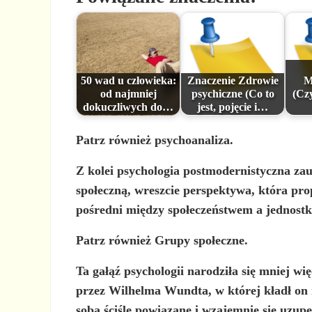
50 wad u człowieka:
Znaczenie Zdrowie
M
od najmniej
psychiczne (Co to
(Czy
dokuczliwych do…
jest, pojęcie i…
Patrz również psychoanaliza.
Z kolei
psychologia postmodernistyczna
zau
społeczną, wreszcie
perspektywa, która pr
pośredni między społeczeństwem a jednostk
Patrz również Grupy społeczne.
Ta gałąź psychologii narodziła się mniej w
przez Wilhelma Wundta, w której kładł on n
sobą ściśle powiązane i wzajemnie się uzupe