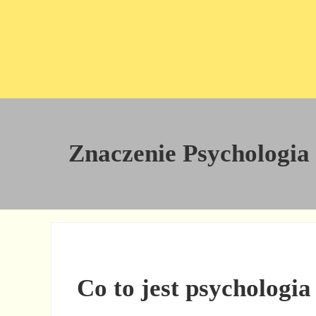
Przejdź do treści
Skip to site footer
Znaczenie Psychologia s
Co to jest psychologia