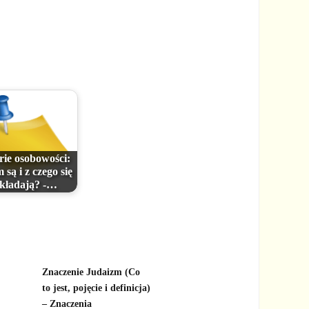
rie osobowości:
 są i z czego się
składają? -…
Znaczenie Judaizm (Co
,
to jest, pojęcie i definicja)
– Znaczenia