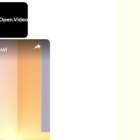
×
ów!