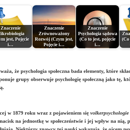
Znaczenie
Znaczenie
Znaczenie
ikrobiologia
Zrównoważony
Psychologia sądowa
Zna
m jest, Pojęcie
Rozwój (Czym jest,
(Co to jest, pojęcie
(Co 
i…
Pojęcie i…
i…
waża, że psychologia społeczna bada elementy, które skład
oponuje grupy
obserwuje psychologię społeczną jako tę, kt
ą.
ięcej w 1879 roku wraz z pojawieniem się
volkerpsychologie
acisk na jednostkę w społeczeństwie i jej wpływ na nią, p
łniają. Niektórzy znawcy tej nauki wskazują, że ojcem psyc