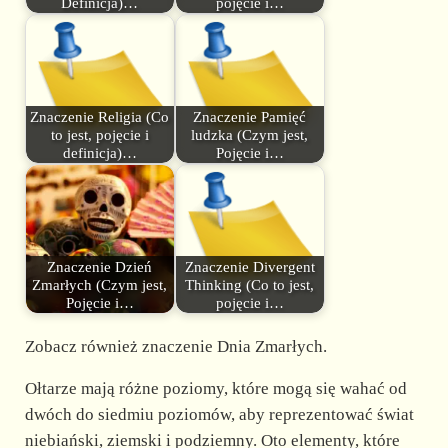
Definicja)…
pojęcie i…
Znaczenie Religia (Co
Znaczenie Pamięć
to jest, pojęcie i
ludzka (Czym jest,
definicja)…
Pojęcie i…
Znaczenie Dzień
Znaczenie Divergent
Zmarłych (Czym jest,
Thinking (Co to jest,
Pojęcie i…
pojęcie i…
Zobacz również znaczenie Dnia Zmarłych.
Ołtarze mają różne poziomy, które mogą się wahać od
dwóch do siedmiu poziomów, aby reprezentować świat
niebiański, ziemski i podziemny. Oto elementy, które