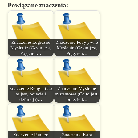
Powiązane znaczenia:
Znaczenie Logiczne
Znaczenie Pozytywne
Myślenie (Czym jest,
Myślenie (Czym jest,
Pojęcie i…
Pojęcie i…
Znaczenie Religia (Co
Znaczenie Myślenie
to jest, pojęcie i
systemowe (Co to jest,
definicja)…
pojęcie i…
Znaczenie Pamięć
Znaczenie Kara