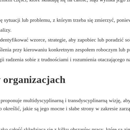
 sytuacji lub problemu, z którym trzeba się zmierzyć, ponie
alizy.
ntyfikować wzorce, strategie, aby zapobiec lub poradzić so
yślenia przy kierowaniu konkretnym zespołem roboczym lub p
gii radzenia sobie z trudnościami i rozumienia otaczającego n
 organizacjach
roponuje multidyscyplinarną i transdyscyplinarną wizję, aby 
b określić, jakie są jego mocne i słabe strony w zakresie zarzą
jako całość składająca się z kilku obszarów pracy, które są z