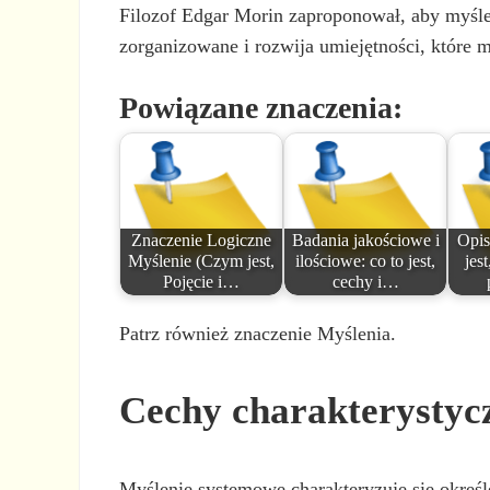
Filozof Edgar Morin zaproponował, aby myśle
zorganizowane i rozwija umiejętności, które 
Powiązane znaczenia:
Znaczenie Logiczne
Badania jakościowe i
Opis
Myślenie (Czym jest,
ilościowe: co to jest,
jest
Pojęcie i…
cechy i…
Patrz również znaczenie Myślenia.
Cechy charakterystyc
Myślenie systemowe charakteryzuje się określe