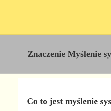
Przejdź do treści
Skip to site footer
Znaczenie Myślenie sys
Co to jest myślenie s