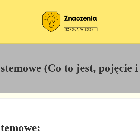
Szkoła wiedzy
Znaczenia
temowe (Co to jest, pojęcie i
ystemowe: