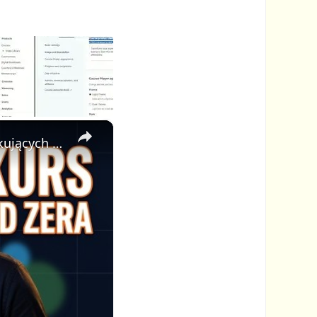
×
🎓 Jak Stworzyć Kurs Online od Zera — Pełny Tutorial dla Początkujących (Rejestracji do Publikacji)