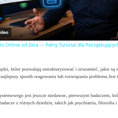
l
a
y
rs Online od Zera — Pełny Tutorial dla Początkujących
V
i
dzi, które pozwalają ustrukturyzować i zrozumieć, jakie są s
t najlepszy sposób reagowania lub rozwiązania problemu.Jest
d
systemowego jest jeszcze niedawne, pierwszym badaczem, któ
e
adacze z różnych dziedzin, takich jak psychiatria, filozofia i 
o