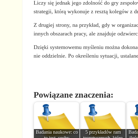
Liczy się jednak jego zdolność do gry zespoło
strategii, którą wykonuje z resztą kolegów z d
Z drugiej strony, na przykład, gdy w organiz
innych obszarach pracy, ale znajduje odzwierc
Dzięki systemowemu myśleniu można dokonać te
nie oddzielnie. Po określeniu sytuacji, ustalan
Powiązane znaczenia:
Badania naukowe: co
5 przykładów ram
Bada