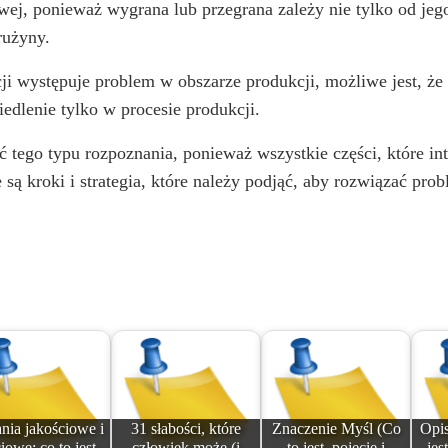
wej, ponieważ wygrana lub przegrana zależy nie tylko od jego
rużyny.
acji występuje problem w obszarze produkcji, możliwe jest, 
iedlenie tylko w procesie produkcji.
go typu rozpoznania, ponieważ wszystkie części, które integ
e są kroki i strategia, które należy podjąć, aby rozwiązać pro
nia jakościowe i
31 słabości, które
Znaczenie Myśl (Co
Opis