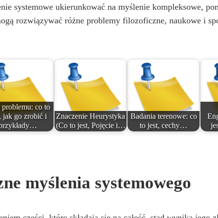
nie systemowe ukierunkować na myślenie kompleksowe, ponie
mogą rozwiązywać różne problemy filozoficzne, naukowe i sp
 problemu: co to
, jak go zrobić i
Znaczenie Heurystyka
Badania terenowe: co
Eng
przykłady…
(Co to jest, Pojęcie i…
to jest, cechy…
je
zne myślenia systemowego
niem części, które składają się na całość, stąd wynika jego 