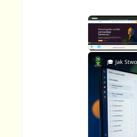
P
U
l
n
a
m
y
u
t
e