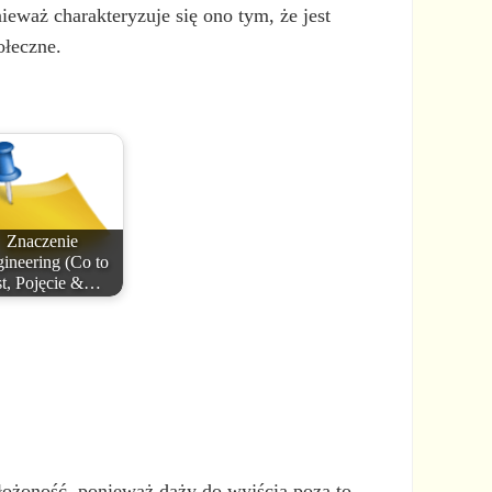
waż charakteryzuje się ono tym, że jest
ołeczne.
Znaczenie
ineering (Co to
st, Pojęcie &…
złożoność, ponieważ dąży do wyjścia poza to,