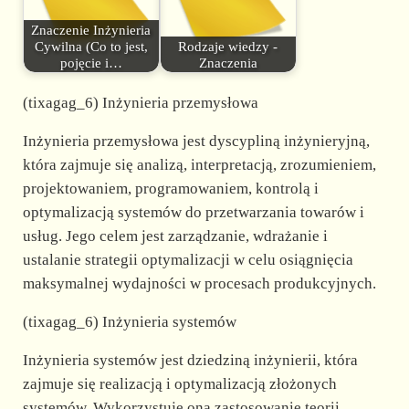
Znaczenie Inżynieria
Cywilna (Co to jest,
Rodzaje wiedzy -
pojęcie i…
Znaczenia
(tixagag_6) Inżynieria przemysłowa
Inżynieria przemysłowa jest dyscypliną inżynieryjną,
która zajmuje się analizą, interpretacją, zrozumieniem,
projektowaniem, programowaniem, kontrolą i
optymalizacją systemów do przetwarzania towarów i
usług. Jego celem jest zarządzanie, wdrażanie i
ustalanie strategii optymalizacji w celu osiągnięcia
maksymalnej wydajności w procesach produkcyjnych.
(tixagag_6) Inżynieria systemów
Inżynieria systemów jest dziedziną inżynierii, która
zajmuje się realizacją i optymalizacją złożonych
systemów. Wykorzystuje ona zastosowanie teorii