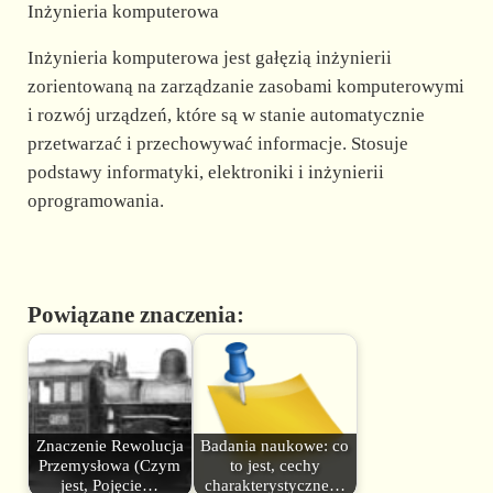
Inżynieria komputerowa
Inżynieria komputerowa jest gałęzią inżynierii
zorientowaną na zarządzanie zasobami komputerowymi
i rozwój urządzeń, które są w stanie automatycznie
przetwarzać i przechowywać informacje. Stosuje
podstawy informatyki, elektroniki i inżynierii
oprogramowania.
Powiązane znaczenia:
Znaczenie Rewolucja
Badania naukowe: co
Przemysłowa (Czym
to jest, cechy
jest, Pojęcie…
charakterystyczne…