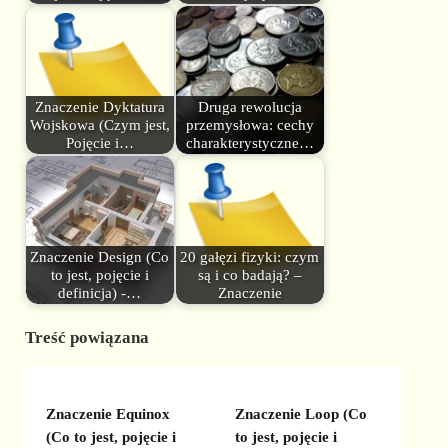
Znaczenie Dyktatura
Druga rewolucja
Wojskowa (Czym jest,
przemysłowa: cechy
Pojęcie i…
charakterystyczne…
Znaczenie Design (Co
20 gałęzi fizyki: czym
to jest, pojęcie i
są i co badają? –
definicja) -…
Znaczenie
Treść powiązana
Znaczenie Equinox
Znaczenie Loop (Co
(Co to jest, pojęcie i
to jest, pojęcie i