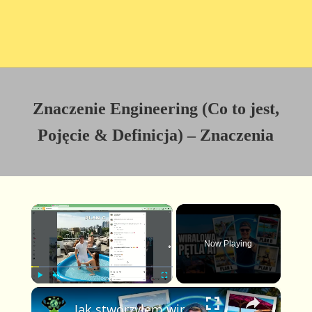
Znaczenie Engineering (Co to jest,
Pojęcie & Definicja) – Znaczenia
×
Now Playing
×
P
U
F
Jak stworzyłem wirusowe wideo Plan A Plan B w pętli z pomocą AI (pełny poradnik FlexClip)
l
n
u