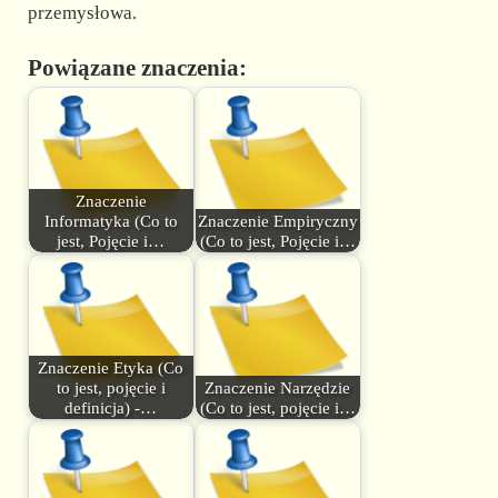
przemysłowa.
Powiązane znaczenia:
Znaczenie
Informatyka (Co to
Znaczenie Empiryczny
jest, Pojęcie i…
(Co to jest, Pojęcie i…
Znaczenie Etyka (Co
to jest, pojęcie i
Znaczenie Narzędzie
definicja) -…
(Co to jest, pojęcie i…