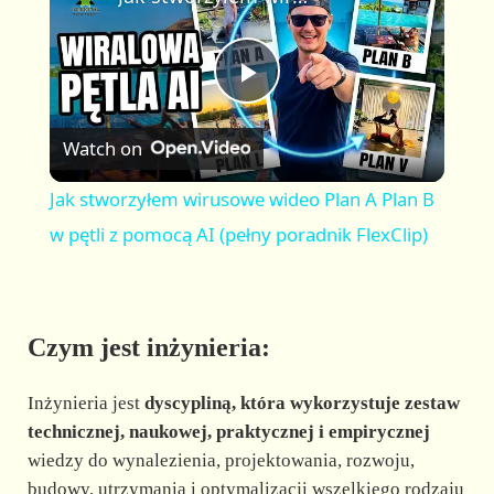
a
m
l
y
u
l
t
s
P
e
c
r
Watch on
e
l
e
Jak stworzyłem wirusowe wideo Plan A Plan B
n
a
w pętli z pomocą AI (pełny poradnik FlexClip)
y
Czym jest inżynieria:
V
Inżynieria jest
dyscypliną, która wykorzystuje zestaw
i
technicznej, naukowej, praktycznej i empirycznej
wiedzy do wynalezienia, projektowania, rozwoju,
budowy, utrzymania i optymalizacji wszelkiego rodzaju