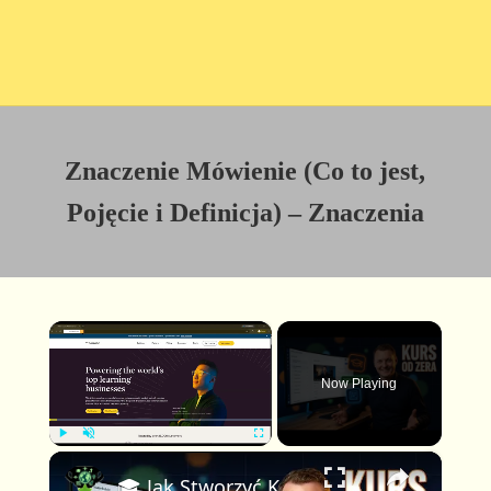
Znaczenie Mówienie (Co to jest,
Pojęcie i Definicja) – Znaczenia
×
Now Playing
×
P
U
F
🎓 Jak Stworzyć Kurs Online od Zera — Pełny Tutorial dla Początkujących (Rejestracji do Publikacji)
l
n
u