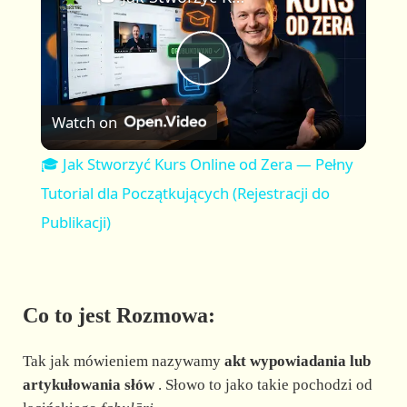
a
m
l
y
u
l
t
s
P
e
c
r
Watch on
e
l
e
🎓 Jak Stworzyć Kurs Online od Zera — Pełny
n
a
Tutorial dla Początkujących (Rejestracji do
Publikacji)
y
V
Co to jest Rozmowa:
i
Tak jak mówieniem nazywamy
akt wypowiadania lub
artykułowania słów
. Słowo to jako takie pochodzi od