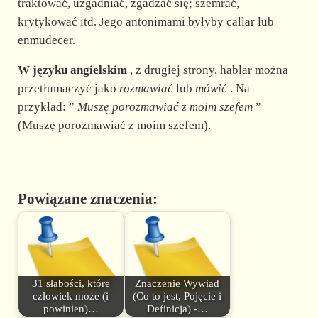
traktować, uzgadniać, zgadzać się; szemrać,
krytykować itd. Jego antonimami byłyby callar lub
enmudecer.
W języku angielskim
, z drugiej strony, hablar można
przetłumaczyć jako
rozmawiać
lub
mówić
. Na
przykład: ”
Muszę porozmawiać z moim szefem
”
(Muszę porozmawiać z moim szefem).
Powiązane znaczenia:
31 słabości, które
Znaczenie Wywiad
człowiek może (i
(Co to jest, Pojęcie i
powinien)…
Definicja) -…