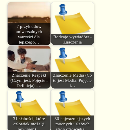
7 przykładów
uniwersalnych
wartości dla
Rodzaje wywiadów -
lepszego…
Znaczenia
Znaczenie Respekt
Znaczenie Media (Co
(Czym jest, Pojęcie i
to jest Media, Pojęcie
Definicja) -…
i…
31 słabości, które
30 najważniejszych
człowiek może (i
mocnych i słabych
powinien)…
stron człowieka…