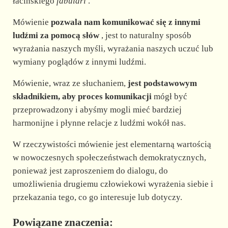
d
łacińskiego
fabulāri
.
Mówienie
pozwala nam komunikować się z innymi
e
ludźmi za pomocą słów
, jest to naturalny sposób
wyrażania naszych myśli, wyrażania naszych uczuć lub
o
wymiany poglądów z innymi ludźmi.
Mówienie, wraz ze słuchaniem,
jest podstawowym
składnikiem, aby proces komunikacji
mógł być
przeprowadzony i abyśmy mogli mieć bardziej
harmonijne i płynne relacje z ludźmi wokół nas.
W rzeczywistości mówienie jest elementarną wartością
w nowoczesnych społeczeństwach demokratycznych,
ponieważ jest zaproszeniem do dialogu, do
umożliwienia drugiemu człowiekowi wyrażenia siebie i
przekazania tego, co go interesuje lub dotyczy.
Powiązane znaczenia: