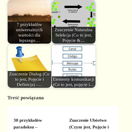
7 przykładów
uniwersalnych
Znaczenie Naturalna
wartości dla
Selekcja (Co to jest,
lepszego…
Pojęcie &…
Znaczenie Dialog (Co
to jest, Pojęcie i
Elementy komunikacji
Definicja) -…
(Co to jest, pojęcie i…
Treść powiązana
30 przykładów
Znaczenie Ubóstwo
paradoksu –
(Czym jest, Pojęcie i