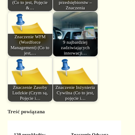
(Co to jest, Pojęcie
przedsiębiorstw –
&…
Znaczenia
Znaczenie WFM
(Wordforce
9 najbardziej
Management) (Co to
zadziwiających
jest,…
innowacji…
Znaczenie Zasoby
Znaczenie Inżynieria
Ludzkie (Czym są,
Cywilna (Co to jest,
Pojęcie i…
pojęcie i…
Treść powiązana
120 przykładów
Znaczenie Odwaga