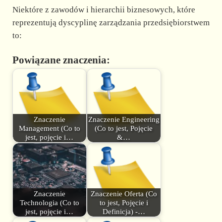
Niektóre z zawodów i hierarchii biznesowych, które
reprezentują dyscyplinę zarządzania przedsiębiorstwem
to:
Powiązane znaczenia:
Znaczenie
Znaczenie Engineering
Management (Co to
(Co to jest, Pojęcie
jest, pojęcie i…
&…
Znaczenie
Znaczenie Oferta (Co
Technologia (Co to
to jest, Pojęcie i
jest, pojęcie i…
Definicja) -…