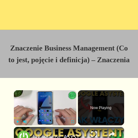
Znaczenie Business Management (Co
to jest, pojęcie i definicja) – Znaczenia
×
Now Playing
×
P
U
F
Jak włączyć ASYSTENTA GOOGLE w 2023? Pełna konfiguracja Google Assistant na telefonie i tablecie
l
n
u