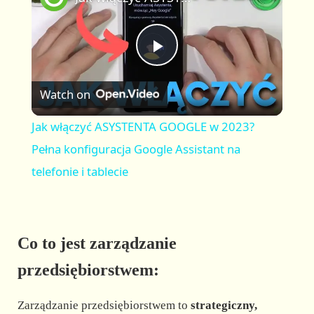
a
m
l
y
u
l
t
s
P
e
c
r
Watch on
e
l
e
Jak włączyć ASYSTENTA GOOGLE w 2023?
n
a
Pełna konfiguracja Google Assistant na
telefonie i tablecie
y
V
Co to jest zarządzanie
przedsiębiorstwem:
i
Zarządzanie przedsiębiorstwem to
strategiczny,