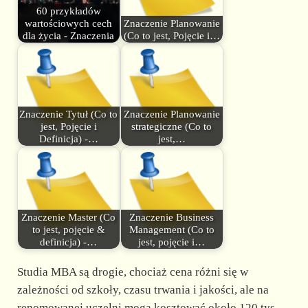
60 przykładów
wartościowych cech
Znaczenie Planowanie
dla życia - Znaczenia
(Co to jest, Pojęcie i…
Znaczenie Tytuł (Co to
Znaczenie Planowanie
jest, Pojęcie i
strategiczne (Co to
Definicja) -…
jest,…
Znaczenie Master (Co
Znaczenie Business
to jest, pojęcie &
Management (Co to
definicja) -…
jest, pojęcie i…
Studia MBA są drogie, chociaż cena różni się w
zależności od szkoły, czasu trwania i jakości, ale na
renomowanej uczelni mogą kosztować około 120 tys.