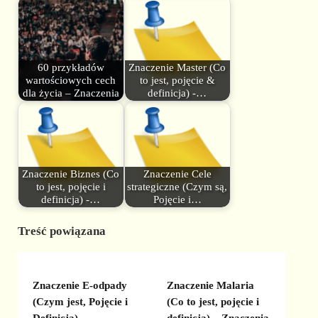
60 przykładów
Znaczenie Master (Co
wartościowych cech
to jest, pojęcie &
dla życia – Znaczenia
definicja) -…
Znaczenie Biznes (Co
Znaczenie Cele
to jest, pojęcie i
strategiczne (Czym są,
definicja) -…
Pojęcie i…
Treść powiązana
Znaczenie E-odpady
Znaczenie Malaria
(Czym jest, Pojęcie i
(Co to jest, pojęcie i
Definicja) –
definicja) – Znaczenia