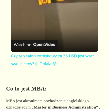
a
y
V
Watch on
i
Czy ten salon lotniskowy za 36 USD jest wart
swojej ceny? ✈️ Ohlala 😎
d
e
Co to jest MBA:
o
MBA jest akronimem pochodzenia angielskiego
oznaczającym
„Master in Business Administration”
,