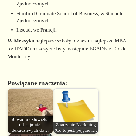
Zjednoczonych.
Stanford Graduate School of Business, w Stanach
Zjednoczonych.
Insead, we Francji.
W Meksyku
najlepsze szkoły biznesu i najlepsze MBA
to: IPADE na szczycie listy, następnie EGADE, z Tec de
Monterrey.
Powiązane znaczenia:
50 wad u człowieka:
od najmniej
Znaczenie Marketing
dokuczliwych do…
(Co to jest, pojęcie i…