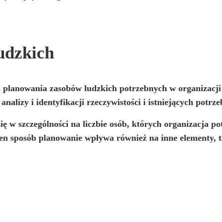
udzkich
m
planowania
zasobów ludzkich potrzebnych w organizacji 
a
analizy
i
identyfikacji
rzeczywistości i istniejących potrze
ię w szczególności na
liczbie osób, których organizacja po
en sposób planowanie wpływa również na inne elementy, ta