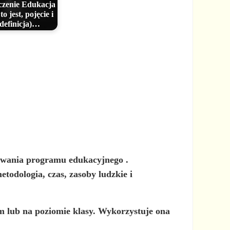
zenie Edukacja
to jest, pojęcie i
definicja)…
acowania programu edukacyjnego
.
etodologia, czas, zasoby ludzkie i
m lub na poziomie klasy. Wykorzystuje ona