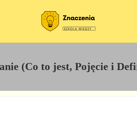
Szkoła wiedzy
Znaczenia
ie (Co to jest, Pojęcie i Def