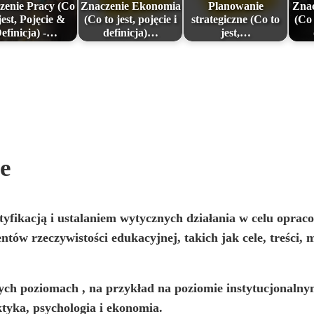
zenie Pracy (Co
Znaczenie Ekonomia
Planowanie
Znac
jest, Pojęcie &
(Co to jest, pojęcie i
strategiczne (Co to
(Co 
efinicja) -…
definicja)…
jest,…
e
tyfikacją i ustalaniem wytycznych działania w celu opr
ów rzeczywistości edukacyjnej, takich jak cele, treści, m
ych poziomach
, na przykład na poziomie instytucjonalny
ktyka, psychologia i ekonomia.