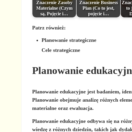
Znaczenie Zasoby
Znaczenie Business
Znac
Materialne (Czym
Plan (Co to jest,
to 
są, Pojęcie i…
pojęcie i…
D
Patrz również:
Planowanie strategiczne
Cele strategiczne
Planowanie edukacyjn
Planowanie edukacyjne jest
badaniem, iden
Planowanie obejmuje analizę różnych element
materialne oraz ewaluacja.
Planowanie edukacyjne odbywa się na
różn
wiedzę z różnych dziedzin, takich jak dyda