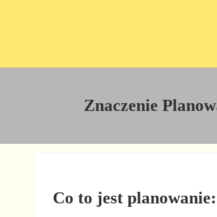
Przejdź do treści
Skip to site footer
Znaczenie Planowan
Co to jest planowanie: