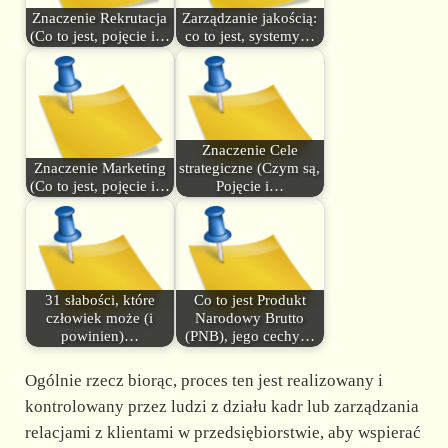
Znaczenie Rekrutacja
Zarządzanie jakością:
(Co to jest, pojęcie i…
co to jest, systemy…
Znaczenie Cele
Znaczenie Marketing
strategiczne (Czym są,
(Co to jest, pojęcie i…
Pojęcie i…
31 słabości, które
Co to jest Produkt
człowiek może (i
Narodowy Brutto
powinien)…
(PNB), jego cechy…
Ogólnie rzecz biorąc, proces ten jest realizowany i
kontrolowany przez ludzi z działu kadr lub zarządzania
relacjami z klientami w przedsiębiorstwie, aby wspierać