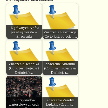
16 głównych typów
przedsiębiorstw –
Znaczenie Rekrutacja
Znaczenia
(Co to jest, pojęcie i…
Znaczenie Technika
Znaczenie Akronim
(Co to jest, Pojęcie i
(Co to jest, Pojęcie &
Definicja)…
Definicja)…
60 przykładów
Znaczenie Zasoby
wartościowych cech
Ludzkie (Czym są,