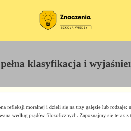
Szkoła wiedzy
Znaczenia
 pełna klasyfikacja i wyjaśnie
cona refleksji moralnej i dzieli się na trzy gałęzie lub rodzaj
wana według prądów filozoficznych. Zapoznajmy się teraz z t