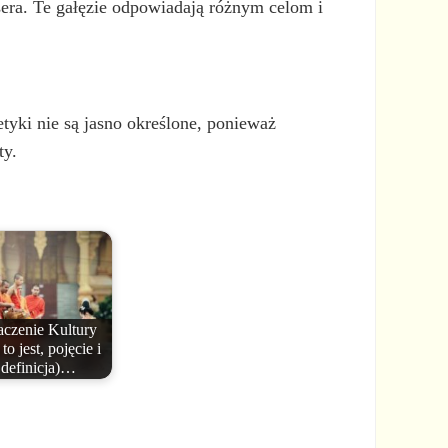
esera. Te gałęzie odpowiadają różnym celom i
yki nie są jasno określone, ponieważ
ty.
czenie Kultury
to jest, pojęcie i
definicja)…