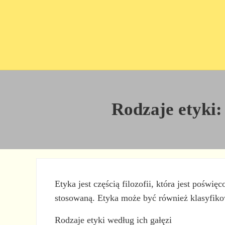
Przejdź do treści
Skip to site footer
Rodzaje etyki:
Etyka jest częścią filozofii, która jest poświę
stosowaną. Etyka może być również klasyfiko
Rodzaje etyki według ich gałęzi