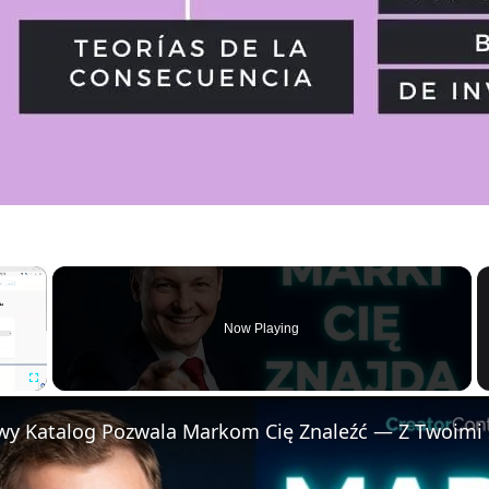
×
Now Playing
F
u
l
l