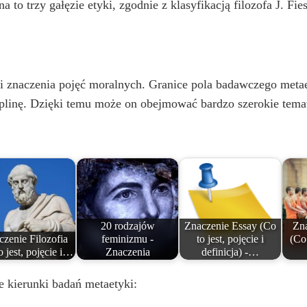
i
 to trzy gałęzie etyki, zgodnie z klasyfikacją filozofa J. Fi
d
 znaczenia pojęć moralnych. Granice pola badawczego metaet
e
yplinę. Dzięki temu może on obejmować bardzo szerokie tema
o
20 rodzajów
Znaczenie Essay (Co
Zna
zenie Filozofia
feminizmu -
to jest, pojęcie i
(Co 
o jest, pojęcie i…
Znaczenia
definicja) -…
 kierunki badań metaetyki: