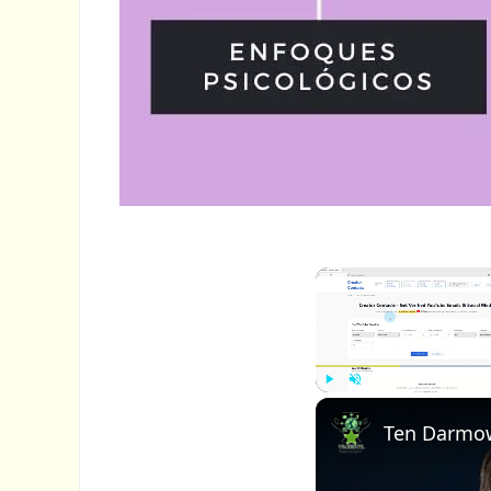
P
U
l
n
a
m
y
u