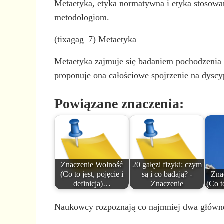
Metaetyka, etyka normatywna i etyka stosowana
metodologiom.
(tixagag_7) Metaetyka
Metaetyka zajmuje się badaniem pochodzenia i
proponuje ona całościowe spojrzenie na dysc
Powiązane znaczenia:
Znaczenie Wolność
20 gałęzi fizyki: czym
(Co to jest, pojęcie i
są i co badają? -
Znac
definicja)…
Znaczenie
(Co t
Naukowcy rozpoznają co najmniej dwa główne