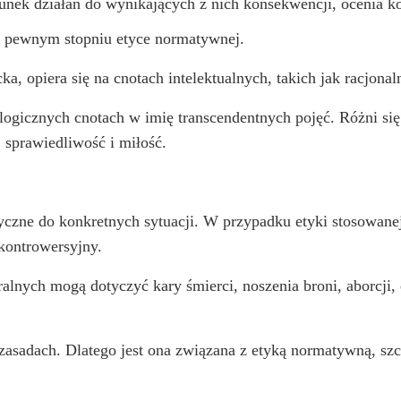
unek działań do wynikających z nich konsekwencji, ocenia ko
 w pewnym stopniu etyce normatywnej.
ka, opiera się na cnotach intelektualnych, takich jak racjonal
logicznych cnotach w imię transcendentnych pojęć. Różni się 
, sprawiedliwość i miłość.
tyczne do konkretnych sytuacji. W przypadku etyki stosowan
kontrowersyjny.
alnych mogą dotyczyć kary śmierci, noszenia broni, aborcji,
asadach. Dlatego jest ona związana z etyką normatywną, szc