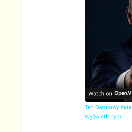
t
e
Watch on
Ten Darmowy Katal
Wyświetlonymi