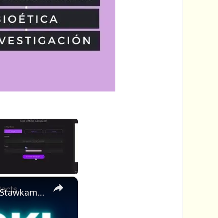
×
Ten Darmowy Katalog Pozwala Markom Cię Znaleźć — Z Twoimi Stawkami Już Wyświetlonymi