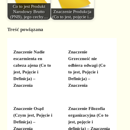
Co to jest Produkt
Narodowy Brutto
Znaczenie Produkcja
(PNB), jego cechy…
(Co to jest, pojęcie i…
Treść powiązana
Znaczenie Nadie
Znaczenie
escarmienta en
Grzeczność nie
cabeza ajena (Co to
odbiera odwagi (Co
jest, Pojęcie i
to jest, Pojęcie i
Definicja) –
Definicja) –
Znaczenia
Znaczenia
Znaczenie Osąd
Znaczenie Filozofia
(Czym jest, Pojęcie i
organizacyjna (Co to
Definicja) –
jest, pojęcie i
Znaczenia
definicja) – Znaczenia