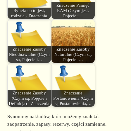
Znaczenie Pamięć
Rynek: co to jest,
RAM (Czym jest,
rodzaje - Znaczenia
Pojęcie i…
Znaczenie Zasoby
Znaczenie Zasoby
Nieodnawialne (Czym
Naturalne (Czym są,
są, Pojęcie i…
Pojęcie i…
Znaczenie Zasoby
Znaczenie
(Czym są, Pojęcie i
Postanowienia (Czym
Definicja) - Znaczenia
są Postanowienia,…
Synonimy nakładów, które możemy znaleźć:
zaopatrzenie, zapasy, rezerwy, części zamienne,