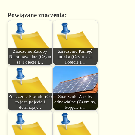
Powiązane znaczenia:
Znaczenie Zasoby
Znaczenie Pamięć
Nieodnawialne (Czym
ludzka (Czym jest,
są, Pojęcie i…
Pojęcie i…
Znaczenie Produkt (Co
Znaczenie Zasoby
to jest, pojęcie i
odnawialne (Czym są,
definicja)…
Pojęcie i…