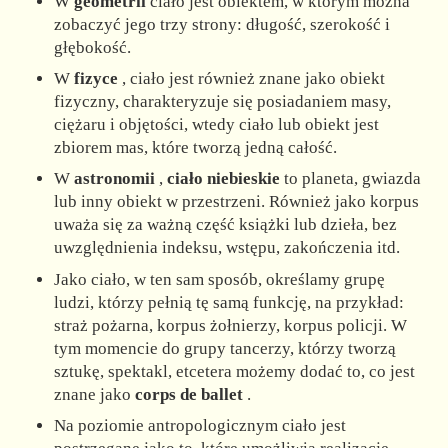
W
geometrii
ciało jest obiektem, w którym można
zobaczyć jego trzy strony: długość, szerokość i
głębokość.
W
fizyce
, ciało jest również znane jako obiekt
fizyczny, charakteryzuje się posiadaniem masy,
ciężaru i objętości, wtedy ciało lub obiekt jest
zbiorem mas, które tworzą jedną całość.
W
astronomii
,
ciało niebieskie
to planeta, gwiazda
lub inny obiekt w przestrzeni. Również jako korpus
uważa się za ważną część książki lub dzieła, bez
uwzględnienia indeksu, wstępu, zakończenia itd.
Jako ciało, w ten sam sposób, określamy grupę
ludzi, którzy pełnią tę samą funkcję, na przykład:
straż pożarna, korpus żołnierzy, korpus policji. W
tym momencie do grupy tancerzy, którzy tworzą
sztukę, spektakl, etcetera możemy dodać to, co jest
znane jako
corps de ballet
.
Na poziomie antropologicznym ciało jest