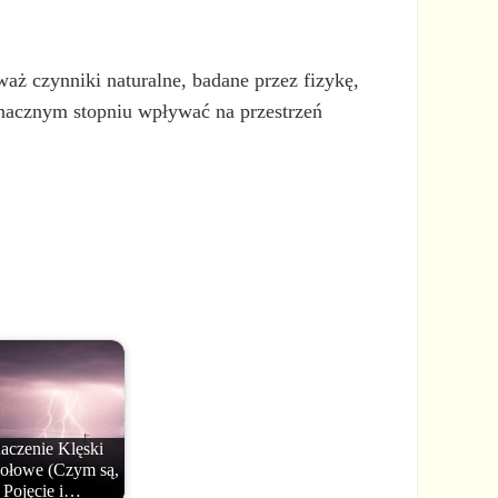
waż czynniki naturalne, badane przez fizykę,
znacznym stopniu wpływać na przestrzeń
aczenie Klęski
ołowe (Czym są,
Pojęcie i…