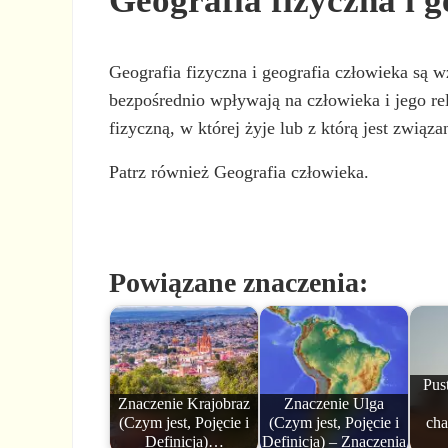
Geografia fizyczna i g
Geografia fizyczna i geografia człowieka są w
bezpośrednio wpływają na człowieka i jego r
fizyczną, w której żyje lub z którą jest związa
Patrz również Geografia człowieka.
Powiązane znaczenia:
Pust
Znaczenie Krajobraz
Znaczenie Ulga
(Czym jest, Pojęcie i
(Czym jest, Pojęcie i
cha
Definicja)…
Definicja) – Znaczenia