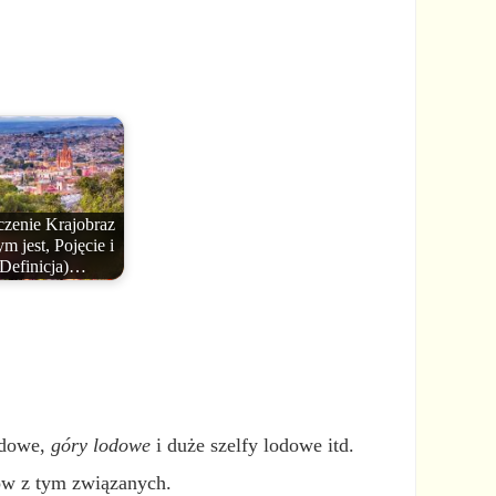
zenie Krajobraz
m jest, Pojęcie i
Definicja)…
odowe,
góry lodowe
i duże szelfy lodowe itd.
sów z tym związanych.