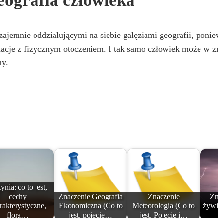
eografia człowieka
zajemnie oddziałującymi na siebie gałęziami geografii, ponie
elacje z fizycznym otoczeniem. I tak samo człowiek może w 
ny.
ynia: co to jest,
cechy
Znaczenie Geografia
Znaczenie
Zn
rakterystyczne,
Ekonomiczna (Co to
Meteorologia (Co to
żywi
flora…
jest, pojęcie…
jest, Pojęcie i…