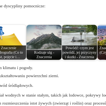
żne dyscypliny pomocnicze:
Znaczenie
Powódź: czym jest
Znac
rografia (Co to
Rodzaje ulg -
powódź, jej przyczyny
(Czy
st, pojęcie i…
Znaczenia
i skutki - Znaczenia
m klimatu i pogody.
 ukształtowaniu powierzchni ziemi.
 wód śródlądowych.
iał wodnych w stanie stałym, takich jak lodowce, pokrywy l
m rozmieszczenia istot żywych (zwierząt i roślin) oraz proce