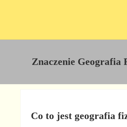
Przejdź do treści
Skip to site footer
Znaczenie Geografia Fi
Co to jest geografia f