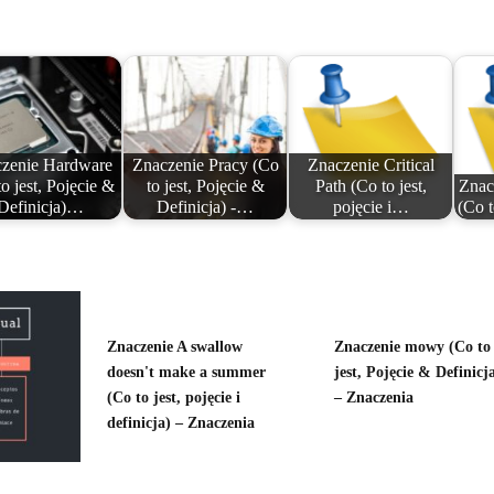
zenie Hardware
Znaczenie Pracy (Co
Znaczenie Critical
o jest, Pojęcie &
to jest, Pojęcie &
Path (Co to jest,
Znac
Definicja)…
Definicja) -…
pojęcie i…
(Co t
Znaczenie A swallow
Znaczenie mowy (Co to
doesn't make a summer
jest, Pojęcie & Definicj
(Co to jest, pojęcie i
– Znaczenia
definicja) – Znaczenia