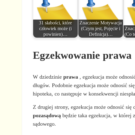
31 słabości, które
Znaczenie Motywacja
człowiek może (i
(Czym jest, Pojęcie i
Znac
powinien)…
Definicja)…
(Co t
Egzekwowanie prawa
W dziedzinie
prawa
, egzekucja może odnosić
długów. Podobnie egzekucja może odnosić się
hipoteka, co następuje w konsekwencji niespł
Z drugiej strony, egzekucja może odnosić się
pozasądową
będzie taka egzekucja, w której 
sądowego.