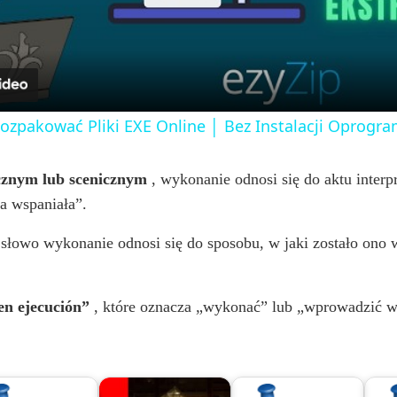
a
y
Rozpakować Pliki EXE Online │ Bez Instalacji Oprog
V
cznym lub scenicznym
, wykonanie odnosi się do aktu interpr
ła wspaniała”.
i
 słowo wykonanie odnosi się do sposobu, w jaki zostało on
d
en ejecución”
, które oznacza „wykonać” lub „wprowadzić w
e
o