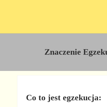
Przejdź do treści
Skip to site footer
Znaczenie Egzekuc
Co to jest egzekucja: