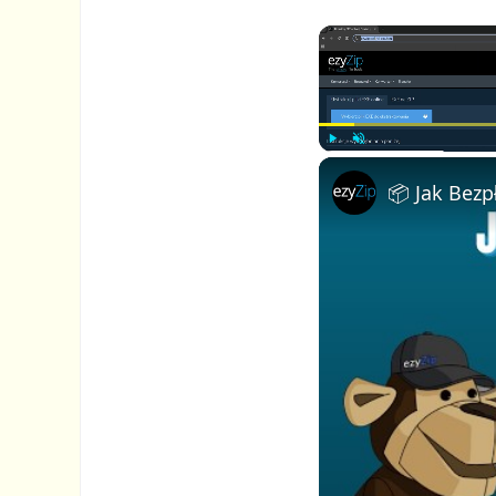
P
U
l
n
a
m
y
u
t
e