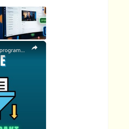
×
📦 Jak Bezpłatnie Rozpakować Pliki EXE Online │ Bez Instalacji Oprogramowania