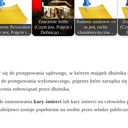
Znaczenie Selfie
Badania naukowe: co
Zn
zenie Revocation
(Czym jest, Pojęcie i
to jest, cechy
(Czy
o jest, Pojęcie i…
Definicja) -…
charakterystyczne…
 się do postępowania sądowego, w którym majątek dłużnika zo
 do postępowania wykonawczego, poprzez które zarządza się s
acenia zobowiązań przez dłużnika.
 do zastosowania
kary śmierci
lub kary śmierci na człowieku
zabójstwo zostaje popełnione na osobie przez władze publicz