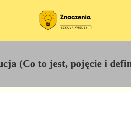
Szkoła wiedzy
Znaczenia
ja (Co to jest, pojęcie i defi