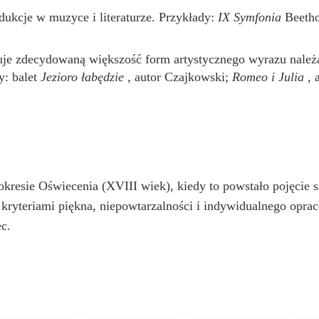
ukcje w muzyce i literaturze. Przykłady:
IX Symfonia
Beetho
je zdecydowaną większość form artystycznego wyrazu należą
y: balet
Jezioro łabędzie
, autor Czajkowski;
Romeo i Julia
, 
kresie Oświecenia (XVIII wiek), kiedy to powstało pojęcie s
ę kryteriami piękna, niepowtarzalności i indywidualnego opra
c.