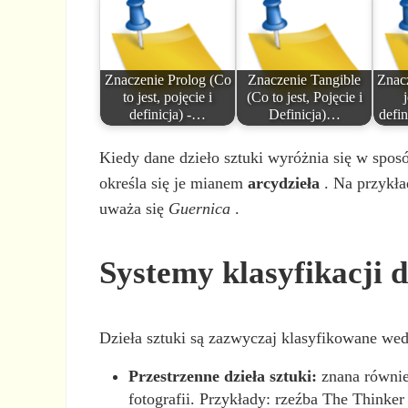
Znaczenie Prolog (Co
Znaczenie Tangible
Znacz
to jest, pojęcie i
(Co to jest, Pojęcie i
definicja) -…
Definicja)…
defin
Kiedy dane dzieło sztuki wyróżnia się w sposó
określa się je mianem
arcydzieła
. Na przykład
uważa się
Guernica
.
Systemy klasyfikacji d
Dzieła sztuki są zazwyczaj klasyfikowane wedł
Przestrzenne dzieła sztuki:
znana również
fotografii. Przykłady: rzeźba The Thinker