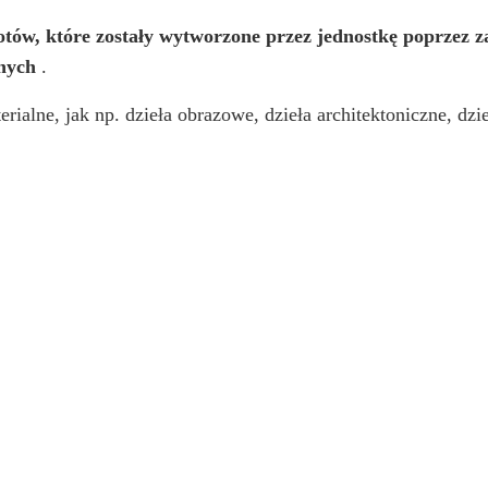
tów, które zostały wytworzone przez jednostkę poprzez za
znych
.
alne, jak np. dzieła obrazowe, dzieła architektoniczne, dzieła