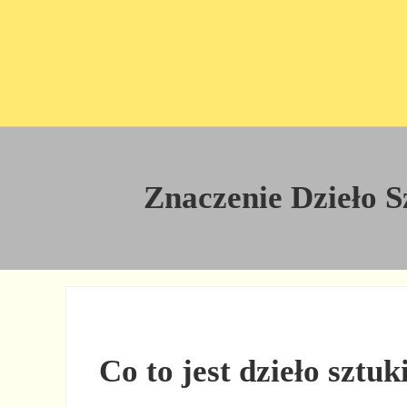
Przejdź do treści
Skip to site footer
Znaczenie Dzieło Sz
Co to jest dzieło sztuk