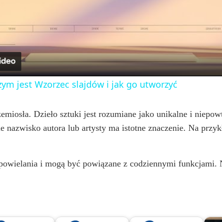
l
a
y
ym jest Wzorzec slajdów i jak go utworzyć
V
rzemiosła. Dzieło sztuki jest rozumiane jako unikalne i niepow
sie nazwisko autora lub artysty ma istotne znaczenie. Na przy
i
d
powielania i mogą być powiązane z codziennymi funkcjami. 
e
o