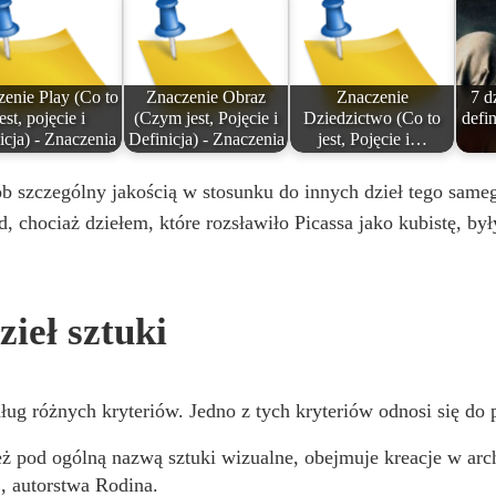
enie Play (Co to
Znaczenie Obraz
Znaczenie
7 dz
jest, pojęcie i
(Czym jest, Pojęcie i
Dziedzictwo (Co to
defin
icja) - Znaczenia
Definicja) - Znaczenia
jest, Pojęcie i…
b szczególny jakością w stosunku do innych dzieł tego sameg
, chociaż dziełem, które rozsławiło Picassa jako kubistę, by
zieł sztuki
ug różnych kryteriów. Jedno z tych kryteriów odnosi się do po
 pod ogólną nazwą sztuki wizualne, obejmuje kreacje w archit
 , autorstwa Rodina.