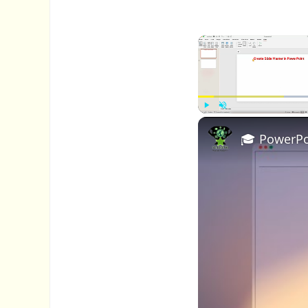
P
U
🎓 PowerPoi
l
n
a
m
y
u
t
e