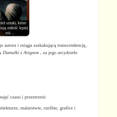
ieł sztuki, które
iują miłość lepiej
niż…
o autora i osiąga zaskakującą transcendencję,
ły
Damulki z Avignon
, za jego arcydzieło
jęć czasu i przestrzeni:
ekturze, malarstwie, rzeźbie, grafice i