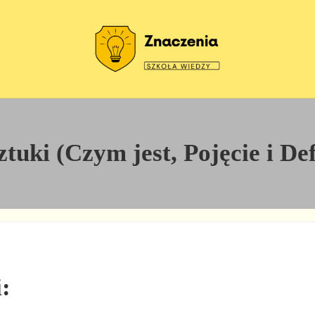
Szkoła wiedzy
Znaczenia
tuki (Czym jest, Pojęcie i De
i: