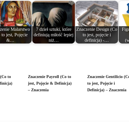
zenie Malarstwo
7 dzieł sztuki, które
Znaczenie Design (Co
Figu
 to jest, Pojęcie
definiują miłość lepiej
to jest, pojęcie i
&…
niż…
definicja) -…
(w
(Co to
Znaczenie Payroll (Co to
Znaczenie Gentilicio (C
finicja)
jest, Pojęcie & Definicja)
to jest, Pojęcie i
– Znaczenia
Definicja) – Znaczenia