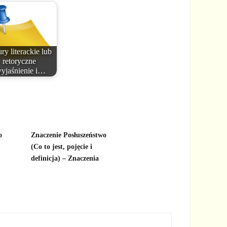
ry literackie lub
retoryczne
yjaśnienie i…
o
Znaczenie Posłuszeństwo
(Co to jest, pojęcie i
definicja) – Znaczenia