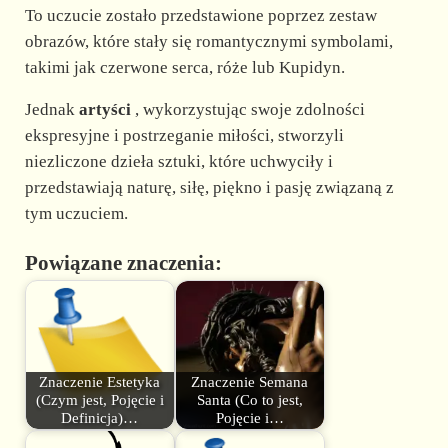
To uczucie zostało przedstawione poprzez zestaw
obrazów, które stały się romantycznymi symbolami,
takimi jak czerwone serca, róże lub Kupidyn.
Jednak
artyści
, wykorzystując swoje zdolności
ekspresyjne i postrzeganie miłości, stworzyli
niezliczone dzieła sztuki, które uchwyciły i
przedstawiają naturę, siłę, piękno i pasję związaną z
tym uczuciem.
Powiązane znaczenia:
Znaczenie Estetyka
Znaczenie Semana
(Czym jest, Pojęcie i
Santa (Co to jest,
Definicja)…
Pojęcie i…