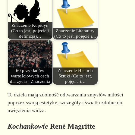
Znaczenie Kupidyn
(Co to jest, pojęcie i
Znaczenie Literatury
definicja)…
(Co to jest, pojęcie i…
60 przykładów
Znaczenie Historia
wartościowych cech
Sztuki (Co to jest,
dla życia - Znaczenia
pojęcie i…
Te dzieła mają zdolność odtwarzania zmysłów miłości
poprzez swoją estetykę, szczegóły i światła zdolne do
uwięzienia widza.
Kochankowie
René Magritte