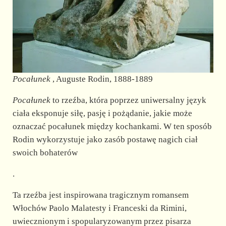
Pocałunek
, Auguste Rodin, 1888-1889
Pocałunek
to rzeźba, która poprzez uniwersalny język
ciała eksponuje siłę, pasję i pożądanie, jakie może
oznaczać pocałunek między kochankami. W ten sposób
Rodin wykorzystuje jako zasób postawę nagich ciał
swoich bohaterów
.
Ta rzeźba jest inspirowana tragicznym romansem
Włochów Paolo Malatesty i Franceski da Rimini,
uwiecznionym i spopularyzowanym przez pisarza