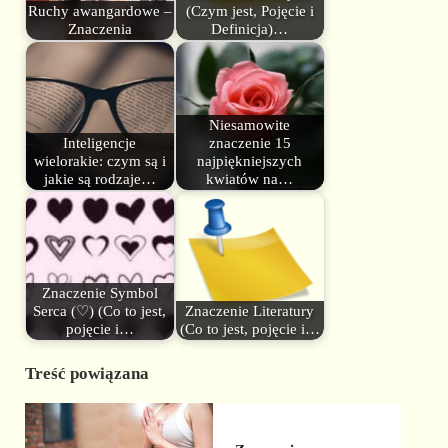
Ruchy awangardowe –
(Czym jest, Pojęcie i
Znaczenia
Definicja)…
Niesamowite
Inteligencje
znaczenie 15
wielorakie: czym są i
najpiękniejszych
jakie są rodzaje…
kwiatów na…
Znaczenie Symbol
Serca (♡) (Co to jest,
Znaczenie Literatury
pojęcie i…
(Co to jest, pojęcie i…
Treść powiązana