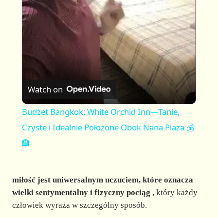
a
y
V
Watch on
i
Budżet Bangkok: White Orchid Inn—Tanie,
Czyste i Idealnie Położone Obok Nana Plaza 💰
d
🏨
e
miłość jest uniwersalnym uczuciem, które oznacza
wielki sentymentalny i fizyczny pociąg
, który każdy
o
człowiek wyraża w szczególny sposób.