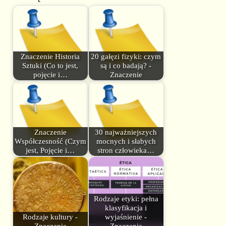
Znaczenie Historia
20 gałęzi fizyki: czym
Sztuki (Co to jest,
są i co badają? -
pojęcie i…
Znaczenie
Znaczenie
30 najważniejszych
Współczesność (Czym
mocnych i słabych
jest, Pojęcie i…
stron człowieka…
Rodzaje etyki: pełna
klasyfikacja i
Rodzaje kultury -
wyjaśnienie -