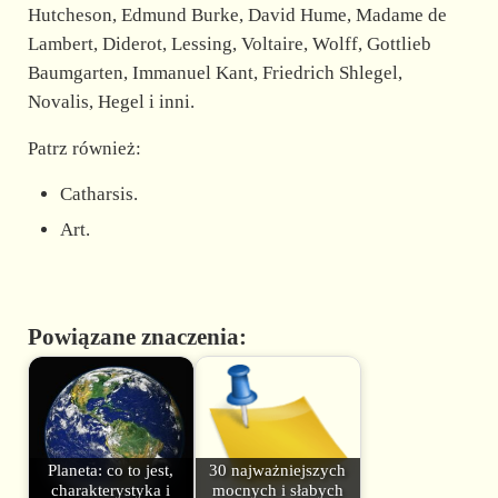
Hutcheson, Edmund Burke, David Hume, Madame de
Lambert, Diderot, Lessing, Voltaire, Wolff, Gottlieb
Baumgarten, Immanuel Kant, Friedrich Shlegel,
Novalis, Hegel i inni.
Patrz również:
Catharsis.
Art.
Powiązane znaczenia:
Planeta: co to jest,
30 najważniejszych
charakterystyka i
mocnych i słabych