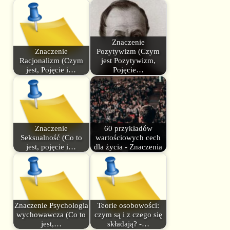
Znaczenie
Znaczenie
Pozytywizm (Czym
Racjonalizm (Czym
jest Pozytywizm,
jest, Pojęcie i…
Pojęcie…
Znaczenie
60 przykładów
Seksualność (Co to
wartościowych cech
jest, pojęcie i…
dla życia - Znaczenia
Znaczenie Psychologia
Teorie osobowości:
wychowawcza (Co to
czym są i z czego się
jest,…
składają? -…