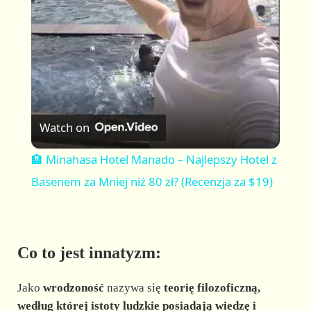
a
y
V
Watch on
i
🏨 Minahasa Hotel Manado – Najlepszy Hotel z
Basenem za Mniej niż 80 zł? (Recenzja za $19)
d
e
Co to jest innatyzm:
o
Jako
wrodzoność
nazywa się
teorię filozoficzną,
według której istoty ludzkie posiadają wiedzę i