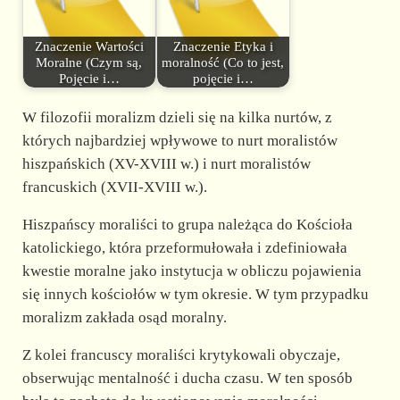
Znaczenie Wartości
Znaczenie Etyka i
Moralne (Czym są,
moralność (Co to jest,
Pojęcie i…
pojęcie i…
W filozofii moralizm dzieli się na kilka nurtów, z
których najbardziej wpływowe to nurt moralistów
hiszpańskich (XV-XVIII w.) i nurt moralistów
francuskich (XVII-XVIII w.).
Hiszpańscy moraliści to grupa należąca do Kościoła
katolickiego, która przeformułowała i zdefiniowała
kwestie moralne jako instytucja w obliczu pojawienia
się innych kościołów w tym okresie. W tym przypadku
moralizm zakłada osąd moralny.
Z kolei francuscy moraliści krytykowali obyczaje,
obserwując mentalność i ducha czasu. W ten sposób