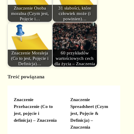
Znaczenie Osoba
31 słabości, które
moralna (Czym jest,
człowiek może (i
Pojęcie i…
powinien)…
Znaczenie Moraleja
60 przykładów
(Co to jest, Pojęcie i
wartościowych cech
Definicja)…
dla życia – Znaczenia
Treść powiązana
Znaczenie
Znaczenie
Przebaczenie (Co to
Spreadsheet (Czym
jest, pojęcie i
jest, Pojęcie &
definicja) – Znaczenia
Definicja) –
Znaczenia