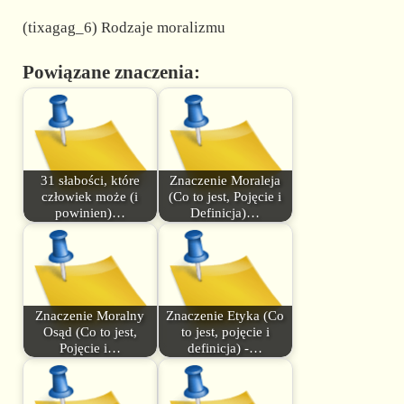
(tixagag_6) Rodzaje moralizmu
Powiązane znaczenia:
31 słabości, które
Znaczenie Moraleja
człowiek może (i
(Co to jest, Pojęcie i
powinien)…
Definicja)…
Znaczenie Moralny
Znaczenie Etyka (Co
Osąd (Co to jest,
to jest, pojęcie i
Pojęcie i…
definicja) -…