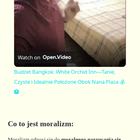
a
y
V
Watch on
i
Budżet Bangkok: White Orchid Inn—Tanie,
Czyste i Idealnie Położone Obok Nana Plaza 💰
d
🏨
e
Co to jest moralizm:
o
Moralizm odnosi się do
moralnego narzucania się