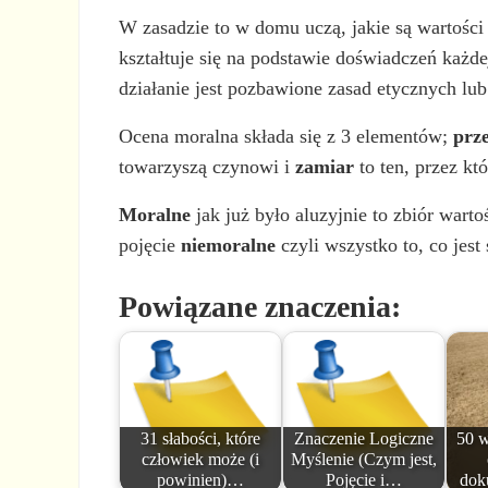
W zasadzie to w domu uczą, jakie są wartości
kształtuje się na podstawie doświadczeń każdej
działanie jest pozbawione zasad etycznych lub
Ocena moralna składa się z 3 elementów;
prz
towarzyszą czynowi i
zamiar
to ten, przez kt
Moralne
jak już było aluzyjnie to zbiór wart
pojęcie
niemoralne
czyli wszystko to, co jest
Powiązane znaczenia:
31 słabości, które
Znaczenie Logiczne
50 w
człowiek może (i
Myślenie (Czym jest,
powinien)…
Pojęcie i…
dok