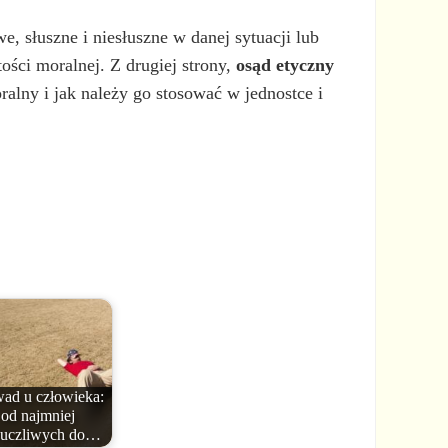
e, słuszne i niesłuszne w danej sytuacji lub
ości moralnej. Z drugiej strony,
osąd etyczny
alny i jak należy go stosować w jednostce i
wad u człowieka:
od najmniej
uczliwych do…