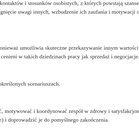
ontaktów i stosunków osobistych, z których powstają szanse
nięcie uwagi innych, wzbudzenie ich zaufania i motywacji ora
ponieważ umożliwia skuteczne przekazywanie innym wartości n
enieni w takich dziedzinach pracy jak sprzedaż i negocjacje
 określonych scenariuszach.
, motywować i koordynować zespół w zdrowy i satysfakcjonu
ne) i doprowadzić je do pomyślnego zakończenia.