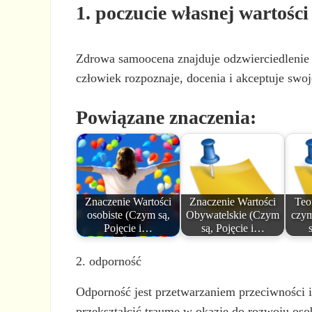
1. poczucie własnej wartości
Zdrowa samoocena znajduje odzwierciedlenie 
człowiek rozpoznaje, docenia i akceptuje swoj
Powiązane znaczenia:
Znaczenie Wartości
Znaczenie Wartości
Teo
osobiste (Czym są,
Obywatelskie (Czym
czym
Pojęcie i…
są, Pojęcie i…
2. odporność
Odporność jest przetwarzaniem przeciwności i
przekształcić traumę w okazję do rozwoju oso