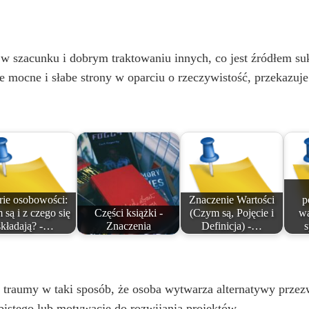
w szacunku i dobrym traktowaniu innych, co jest źródłem s
e mocne i słabe strony w oparciu o rzeczywistość, przekazuje
rie osobowości:
Znaczenie Wartości
p
 są i z czego się
Części książki -
(Czym są, Pojęcie i
wa
składają? -…
Znaczenia
Definicja) -…
 traumy w taki sposób, że osoba wytwarza alternatywy przez
bistego lub motywację do rozwijania projektów.