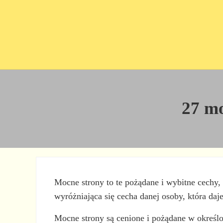
Przejdź do treści
Skip to site footer
27 mo
Mocne strony to te pożądane i wybitne cechy, 
wyróżniająca się cecha danej osoby, która daj
Mocne strony są cenione i pożądane w określo