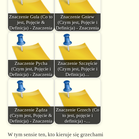
Znaczenie Gula (Co to
Znaczenie Gniew
jest, Pojęcie &
(Czym jest, Pojęcie i
Definicja) - Znaczenia
Definicja) - Znaczenia
Znaczenie Pycha
Znaczenie Szczęście
(Czym jest, Pojęcie i
(Czym jest, Pojęcie i
Definicja) - Znaczenia
Definicja)…
Znaczenie Żądza
Znaczenie Grzech (Co
(Czym jest, Pojęcie &
to jest, pojęcie i
Definicja) - Znaczenia
definicja) -…
W tym sensie ten, kto kieruje się grzechami