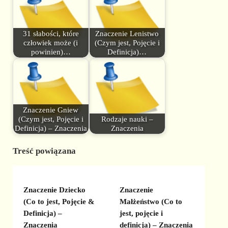
31 słabości, które
Znaczenie Lenistwo
człowiek może (i
(Czym jest, Pojęcie i
powinien)…
Definicja)…
Znaczenie Gniew
(Czym jest, Pojęcie i
Rodzaje nauki –
Definicja) – Znaczenia
Znaczenia
Treść powiązana
Znaczenie Dziecko
Znaczenie
(Co to jest, Pojęcie &
Małżeństwo (Co to
Definicja) –
jest, pojęcie i
Znaczenia
definicja) – Znaczenia