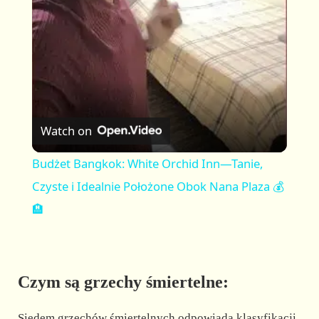
a
y
V
Watch on
i
Budżet Bangkok: White Orchid Inn—Tanie,
Czyste i Idealnie Położone Obok Nana Plaza 💰
d
🏨
e
Czym są grzechy śmiertelne:
o
Siedem grzechów śmiertelnych odpowiada klasyfikacji