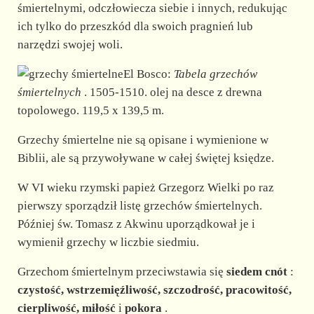
śmiertelnymi, odczłowiecza siebie i innych, redukując
ich tylko do przeszkód dla swoich pragnień lub
narzędzi swojej woli.
El Bosco:
Tabela grzechów
śmiertelnych
. 1505-1510. olej na desce z drewna
topolowego. 119,5 x 139,5 m.
Grzechy śmiertelne nie są opisane i wymienione w
Biblii, ale są przywoływane w całej świętej księdze.
W VI wieku rzymski papież Grzegorz Wielki po raz
pierwszy sporządził listę grzechów śmiertelnych.
Później św. Tomasz z Akwinu uporządkował je i
wymienił grzechy w liczbie siedmiu.
Grzechom śmiertelnym przeciwstawia się
siedem cnót
:
czystość, wstrzemięźliwość, szczodrość, pracowitość,
cierpliwość, miłość
i
pokora
.