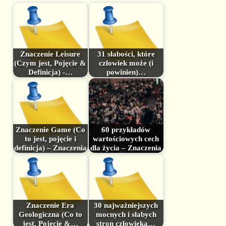
Znaczenie Leisure
31 słabości, które
(Czym jest, Pojęcie &
człowiek może (i
Definicja) -…
powinien)…
Znaczenie Game (Co
60 przykładów
to jest, pojęcie i
wartościowych cech
definicja) – Znaczenia
dla życia – Znaczenia
Znaczenie Era
30 najważniejszych
Geologiczna (Co to
mocnych i słabych
jest, Pojęcie &…
stron człowieka…