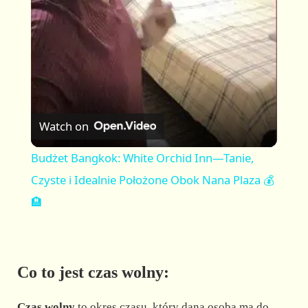
a
y
V
Watch on
i
Budżet Bangkok: White Orchid Inn—Tanie,
Czyste i Idealnie Położone Obok Nana Plaza 💰
d
🏨
e
Co to jest czas wolny:
o
Czas wolny
to okres czasu, który dana osoba ma do