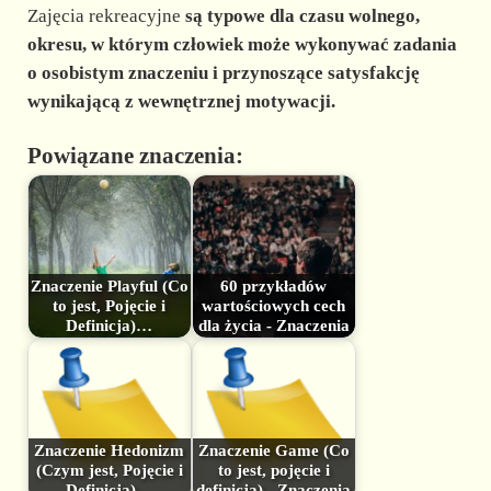
Zajęcia rekreacyjne
są typowe dla czasu wolnego,
okresu, w którym człowiek może wykonywać zadania
o osobistym znaczeniu i przynoszące satysfakcję
wynikającą z wewnętrznej motywacji.
Powiązane znaczenia:
Znaczenie Playful (Co
60 przykładów
to jest, Pojęcie i
wartościowych cech
Definicja)…
dla życia - Znaczenia
Znaczenie Hedonizm
Znaczenie Game (Co
(Czym jest, Pojęcie i
to jest, pojęcie i
Definicja)…
definicja) - Znaczenia