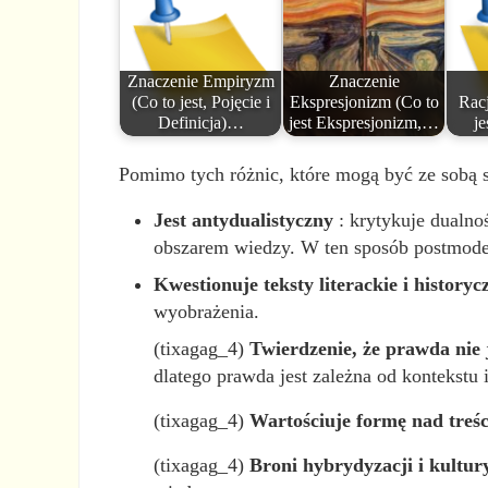
Znaczenie Empiryzm
Znaczenie
(Co to jest, Pojęcie i
Ekspresjonizm (Co to
Rac
Definicja)…
jest Ekspresjonizm,…
je
Pomimo tych różnic, które mogą być ze sobą 
Jest antydualistyczny
: krytykuje dualno
obszarem wiedzy. W ten sposób postmoder
Kwestionuje teksty literackie i historyc
wyobrażenia.
(tixagag_4)
Twierdzenie, że prawda nie 
dlatego prawda jest zależna od kontekstu i
(tixagag_4)
Wartościuje formę nad treśc
(tixagag_4)
Broni hybrydyzacji i kultur