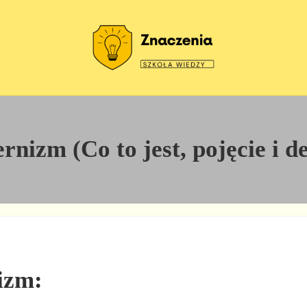
Szkoła wiedzy
Znaczenia
nizm (Co to jest, pojęcie i de
izm: