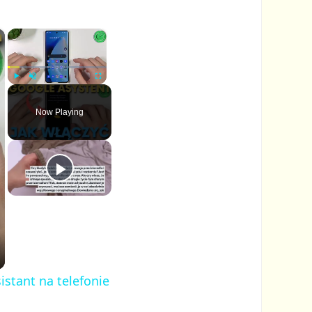
×
×
P
U
F
l
n
u
Now Playing
a
m
l
y
u
l
t
s
e
c
r
e
e
n
stant na telefonie