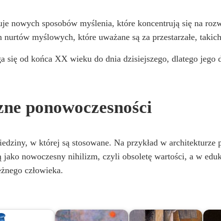
V
uje nowych sposobów myślenia, które koncentrują się na rozw
ch nurtów myślowych, które uważane są za przestarzałe, takic
i
 się od końca XX wieku do dnia dzisiejszego, dlatego jego do
d
zne ponowoczesności
e
o
dziny, w której są stosowane. Na przykład w architekturze pr
ją jako nowoczesny nihilizm, czyli obsoletę wartości, a w ed
eżnego człowieka.