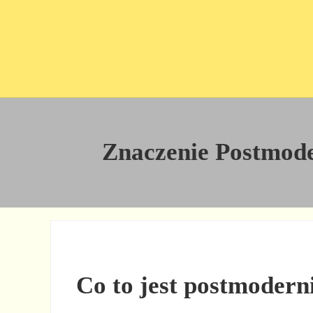
Przejdź do treści
Skip to site footer
Znaczenie Postmoder
Co to jest postmodern