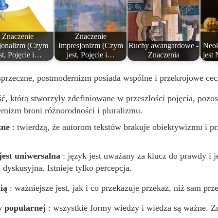
Znaczenie
Znaczenie
jonalizm (Czym
Impresjonizm (Czym
Ruchy awangardowe -
Neok
st, Pojęcie i…
jest, Pojęcie i…
Znaczenia
jest
sprzeczne, postmodernizm posiada wspólne i przekrojowe cec
ść, którą stworzyły zdefiniowane w przeszłości pojęcia, poz
nizm broni różnorodności i pluralizmu.
zne
: twierdzą, że autorom tekstów brakuje obiektywizmu i pr
jest uniwersalna
: język jest uważany za klucz do prawdy i je
 dyskusyjna. Istnieje tylko percepcja.
ią
: ważniejsze jest, jak i co przekazuje przekaz, niż sam prz
y popularnej
: wszystkie formy wiedzy i wiedza są ważne. Zn