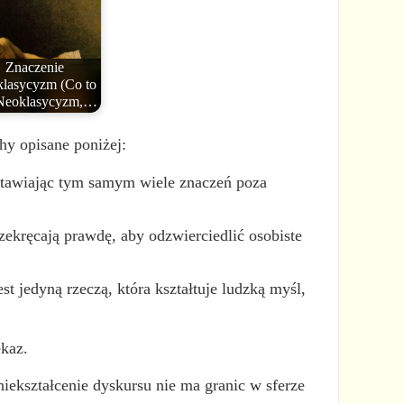
Znaczenie
lasycyzm (Co to
 Neoklasycyzm,…
hy opisane poniżej:
ostawiając tym samym wiele znaczeń poza
zekręcają prawdę, aby odzwierciedlić osobiste
st jedyną rzeczą, która kształtuje ludzką myśl,
ekaz.
iekształcenie dyskursu nie ma granic w sferze