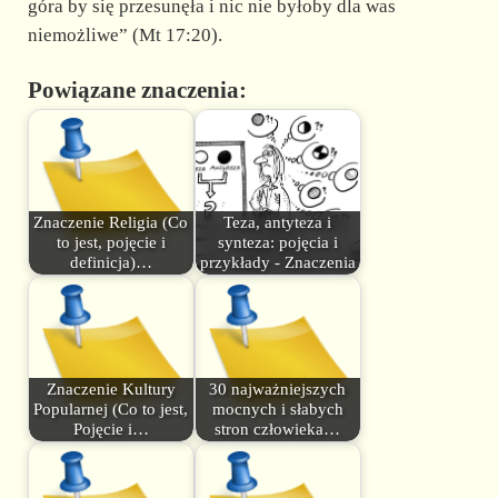
góra by się przesunęła i nic nie byłoby dla was
niemożliwe” (Mt 17:20).
Powiązane znaczenia:
Znaczenie Religia (Co
Teza, antyteza i
to jest, pojęcie i
synteza: pojęcia i
definicja)…
przykłady - Znaczenia
Znaczenie Kultury
30 najważniejszych
Popularnej (Co to jest,
mocnych i słabych
Pojęcie i…
stron człowieka…