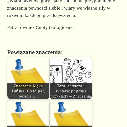
„Wiara przenosi góry” jako sposób na przypomnienie
znaczenia pewności siebie i wiary we własne siły w
rozwoju każdego przedsięwzięcia.
Patrz również Cnoty teologiczne.
Powiązane znaczenia:
Znaczenie Męka
Teza, antyteza i
Pańska (Co to jest,
synteza: pojęcia i
pojęcie i…
przykłady – Znaczenia