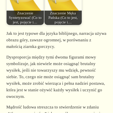
Znaczenie
Znaczenie Męka
Syntetyzować (Co to
Pańska (Co to jest,
jest, pojęcie i…
pojęcie i…
Jak to jest typowe dla języka biblijnego, narracja używa
obrazu góry, zawsze ogromnej, w porównaniu z
małością ziarnka gorczycy.
Dysproporcja między tymi dwoma figurami mowy
symbolizuje, jak niewiele może osiągnąć brutalny
wysiłek, jeśli nie towarzyszy mu wdzięk, pewność
siebie. To, czego nie może osiągnąć sam brutalny
wysiłek, może zrobić wierząca i pełna nadziei postawa,
która jest w stanie ożywić każdy wysiłek i uczynić go
owocnym.
Mądrość ludowa streszcza to stwierdzenie w zdaniu