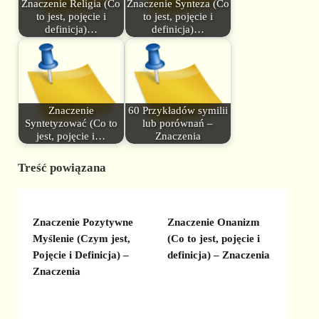
Znaczenie Religia (Co
Znaczenie Synteza (Co
to jest, pojęcie i
to jest, pojęcie i
definicja)…
definicja)…
Znaczenie
60 Przykładów symilii
Syntetyzować (Co to
lub porównań –
jest, pojęcie i…
Znaczenia
Treść powiązana
Znaczenie Pozytywne
Znaczenie Onanizm
Myślenie (Czym jest,
(Co to jest, pojęcie i
Pojęcie i Definicja) –
definicja) – Znaczenia
Znaczenia